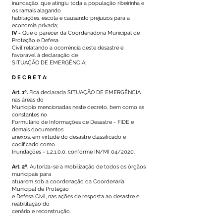
inundação, que atingiu toda a população ribeirinha e
os ramais alagando
habitações, escola e causando prejuízos para a
economia privada;
IV -
Que o parecer da Coordenadoria Municipal de
Proteção e Defesa
Civil relatando a ocorrência deste desastre é
favorável à declaração de
SITUAÇÃO DE EMERGÊNCIA;
D E C R E T A:
Art. 1º.
Fica declarada SITUAÇÃO DE EMERGÊNCIA
nas áreas do
Município mencionadas neste decreto, bem como as
constantes no
Formulário de Informações de Desastre - FIDE e
demais documentos
anexos, em virtude do desastre classificado e
codificado como
Inundações - 1.2.1.0.0, conforme IN/MI 04/2020.
Art. 2º.
Autoriza-se a mobilização de todos os órgãos
municipais para
atuarem sob a coordenação da Coordenaria
Municipal de Proteção
e Defesa Civil, nas ações de resposta ao desastre e
reabilitação do
cenário e reconstrução.