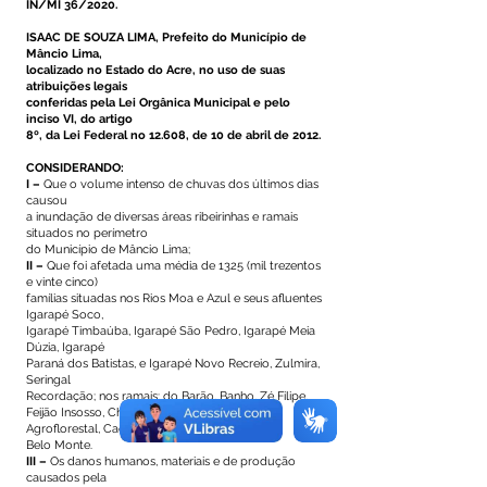
IN/MI 36/2020.
ISAAC DE SOUZA LIMA, Prefeito do Município de
Mâncio Lima,
localizado no Estado do Acre, no uso de suas
atribuições legais
conferidas pela Lei Orgânica Municipal e pelo
inciso VI, do artigo
8º, da Lei Federal no 12.608, de 10 de abril de 2012.
CONSIDERANDO:
I –
Que o volume intenso de chuvas dos últimos dias
causou
a inundação de diversas áreas ribeirinhas e ramais
situados no perímetro
do Município de Mâncio Lima;
II –
Que foi afetada uma média de 1325 (mil trezentos
e vinte cinco)
famílias situadas nos Rios Moa e Azul e seus afluentes
Igarapé Soco,
Igarapé Timbaúba, Igarapé São Pedro, Igarapé Meia
Dúzia, Igarapé
Paraná dos Batistas, e Igarapé Novo Recreio, Zulmira,
Seringal
Recordação; nos ramais: do Barão, Banho, Zé Filipe,
Feijão Insosso, Chaparral, Batoque, Polo-
Agroflorestal, Caetanos, Alto Pentecostes,
Belo Monte.
III –
Os danos humanos, materiais e de produção
causados pela