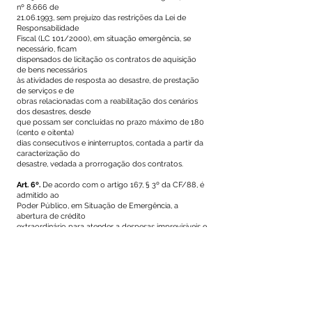
nº 8.666 de
21.06.1993
, sem prejuízo das restrições da Lei de
Responsabilidade
Fiscal (LC 101/2000), em situação emergência, se
necessário, ficam
dispensados de licitação os contratos de aquisição
de bens necessários
às atividades de resposta ao desastre, de prestação
de serviços e de
obras relacionadas com a reabilitação dos cenários
dos desastres, desde
que possam ser concluídas no prazo máximo de 180
(cento e oitenta)
dias consecutivos e ininterruptos, contada a partir da
caracterização do
desastre, vedada a prorrogação dos contratos.
Art. 6º.
De acordo com o artigo 167, § 3º da CF/88, é
admitido ao
Poder Público, em Situação de Emergência, a
abertura de crédito
extraordinário para atender a despesas imprevisíveis e
urgentes.
Art. 7º.
Este Decreto entra em vigor na data de sua
publicação.
GABINETE DO PREFEITO DE MÂNCIO LIMA - ACRE,
EM 22 DE
FEVEREIRO DE 2021.