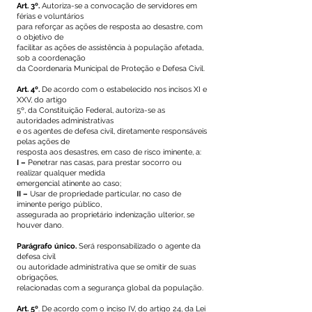
Art. 3º.
Autoriza-se a convocação de servidores em
férias e voluntários
para reforçar as ações de resposta ao desastre, com
o objetivo de
facilitar as ações de assistência à população afetada,
sob a coordenação
da Coordenaria Municipal de Proteção e Defesa Civil.
Art. 4º.
De acordo com o estabelecido nos incisos XI e
XXV, do artigo
5º, da Constituição Federal, autoriza-se as
autoridades administrativas
e os agentes de defesa civil, diretamente responsáveis
pelas ações de
resposta aos desastres, em caso de risco iminente, a:
I –
Penetrar nas casas, para prestar socorro ou
realizar qualquer medida
emergencial atinente ao caso;
II –
Usar de propriedade particular, no caso de
iminente perigo público,
assegurada ao proprietário indenização ulterior, se
houver dano.
Parágrafo único.
Será responsabilizado o agente da
defesa civil
ou autoridade administrativa que se omitir de suas
obrigações,
relacionadas com a segurança global da população.
Art. 5º
. De acordo com o inciso IV, do artigo 24, da Lei