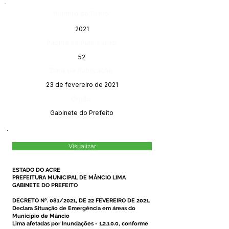
Número do Diário:
2021
Página da Publicação:
52
Data da Publicação:
23 de fevereiro de 2021
Órgão:
Gabinete do Prefeito
Visualizar
ESTADO DO ACRE
PREFEITURA MUNICIPAL DE MÂNCIO LIMA
GABINETE DO PREFEITO
DECRETO Nº. 081/2021, DE 22 FEVEREIRO DE 2021.
Declara Situação de Emergência em áreas do
Município de Mâncio
Lima afetadas por Inundações - 1.2.1.0.0, conforme