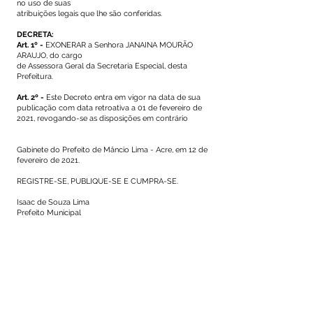
no uso de suas
atribuições legais que lhe são conferidas.
DECRETA:
Art. 1º -
EXONERAR a Senhora JANAINA MOURÃO
ARAUJO, do cargo
de Assessora Geral da Secretaria Especial, desta
Prefeitura.
Art. 2º -
Este Decreto entra em vigor na data de sua
publicação com data retroativa a 01 de fevereiro de
2021, revogando-se as disposições em contrário
Gabinete do Prefeito de Mâncio Lima - Acre, em 12 de
fevereiro de 2021.
REGISTRE-SE, PUBLIQUE-SE E CUMPRA-SE.
Isaac de Souza Lima
Prefeito Municipal