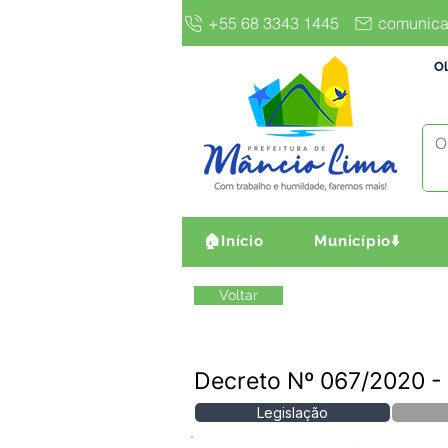
+55 68 3343 1445
comunica
Ol
🏠Início
Município⬇️
Voltar
Decreto Nº 067/2020
Legislação