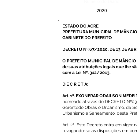
Número do Diário:
2020
ESTADO DO ACRE
PREFEITURA MUNICIPAL DE MÂNCIO
GABINETE DO PREFEITO
DECRETO Nº.67/2020, DE 13 DE ABRI
O PREFEITO MUNICIPAL DE MÂNCIO L
de suas atribuições legais que lhe s
com a Lei Nº. 312/2013,
D E C R E T A:
Art. 1º. EXONERAR ODAILSON MEDE
nomeado através do DECRETO Nº034/
Gerentede Obras e Urbanismo, da Sec
Urbanismo e Saneamento, desta Pref
Art. 2º. Este Decreto entra em vigor 
revogando-se as disposições em cont