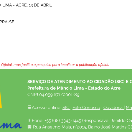
LIMA - ACRE, 13 DE ABRIL
PRA-SE.
 Oficial, mas facilita a pesquisa para localizar a publicação oficial.
SERVIÇO DE ATENDIMENTO AO CIDADÃO (SIC) E 
Prefeitura de Mâncio Lima - Estado do Acre
CNPJ 04.059.671/0001-89
💻Acesso online: 
SIC 
| 
Fale Conosco
 | 
Ouvidoria
| 
Ma
📱Fone: +55 (68) 3343-1445 (Responsável Jenildo Ca
🏢 Rua Anselmo Maia, n°2015, Bairro José Martins C