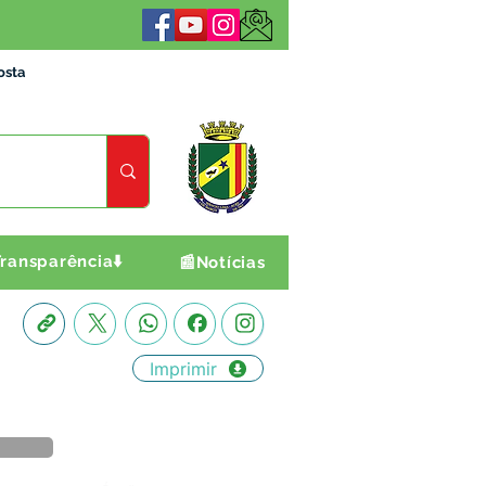
osta
ransparência⬇️
📰Notícias
Imprimir