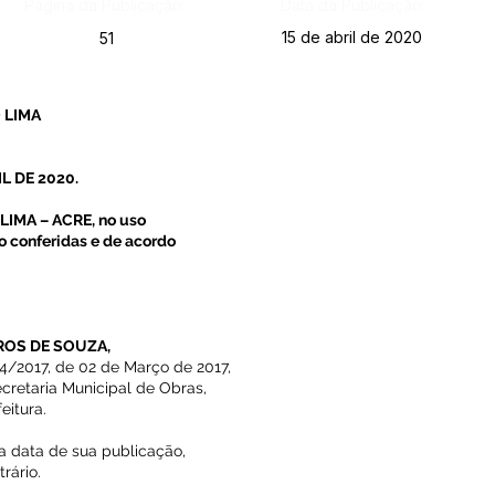
Página da Publicação:
Data da Publicação:
15 de abril de 2020
51
 LIMA
L DE 2020.
IMA – ACRE, no uso
ão conferidas e de acordo
IROS DE SOUZA,
2017, de 02 de Março de 2017,
retaria Municipal de Obras,
eitura.
na data de sua publicação,
rário.