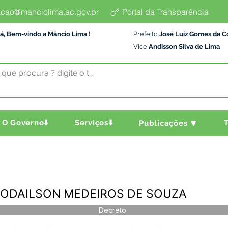
cao@manciolima.ac.gov.br
Portal da Transparência
á, Bem-vindo a Mâncio Lima !
Prefeito
José Luiz Gomes da C
Vice
Andisson Silva de Lima
O Governo⬇️
Serviços⬇️
T
Publicações 🔽
 - ODAILSON MEDEIROS DE SOUZA
Decreto