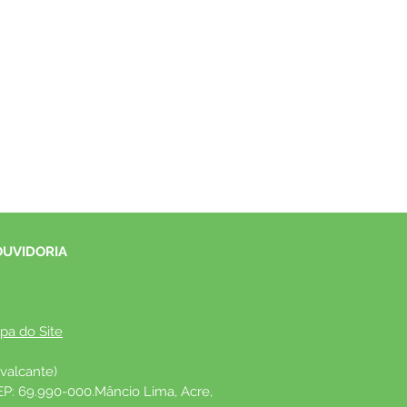
OUVIDORIA
pa do Site
valcante)
EP: 69.990-000.Mâncio Lima, Acre, 