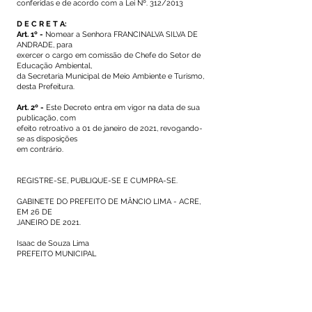
conferidas e de acordo com a Lei Nº. 312/2013
D E C R E T A:
Art. 1º -
Nomear a Senhora FRANCINALVA SILVA DE
ANDRADE, para
exercer o cargo em comissão de Chefe do Setor de
Educação Ambiental,
da Secretaria Municipal de Meio Ambiente e Turismo,
desta Prefeitura.
Art. 2º -
Este Decreto entra em vigor na data de sua
publicação, com
efeito retroativo a 01 de janeiro de 2021, revogando-
se as disposições
em contrário.
REGISTRE-SE, PUBLIQUE-SE E CUMPRA-SE.
GABINETE DO PREFEITO DE MÂNCIO LIMA - ACRE,
EM 26 DE
JANEIRO DE 2021.
Isaac de Souza Lima
PREFEITO MUNICIPAL