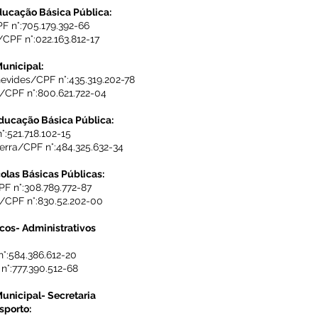
ducação Básica Pública:
 n°:705.179.392-66
CPF n°:022.163.812-17
unicipal:
nevides/CPF n°:435.319.202-78
r/CPF n°:800.621.722-04
ducação Básica Pública:
:521.718.102-15
rra/CPF n°:484.325.632-34
olas Básicas Públicas:
PF n°:308.789.772-87
o/CPF n°:830.52.202-00
cos- Administrativos
°:584.386.612-20
°:777.390.512-68
unicipal- Secretaria
sporto: