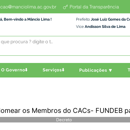
cao@manciolima.ac.gov.br
Portal da Transparência
á, Bem-vindo a Mâncio Lima !
Prefeito
José Luiz Gomes da C
Vice
Andisson Silva de Lima
O Governo⬇️
Serviços⬇️
T
Publicações 🔽
Nomear os Membros do CACs- FUNDEB par
Decreto