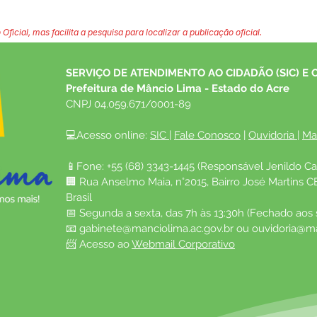
 Oficial, mas facilita a pesquisa para localizar a publicação oficial.
SERVIÇO DE ATENDIMENTO AO CIDADÃO (SIC) E 
Prefeitura de Mâncio Lima - Estado do Acre
CNPJ 04.059.671/0001-89
💻Acesso online: 
SIC 
| 
Fale Conosco
 | 
Ouvidoria
| 
Ma
📱Fone: +55 (68) 3343-1445 (Responsável Jenildo Ca
🏢 Rua Anselmo Maia, n°2015, Bairro José Martins C
Brasil
📅 Segunda a sexta, das 7h às 13:30h (Fechado aos
📧 
gabinete@manciolima.ac.gov.br
 ou 
ouvidoria@ma
📨 Acesso ao 
Webmail Corporativo