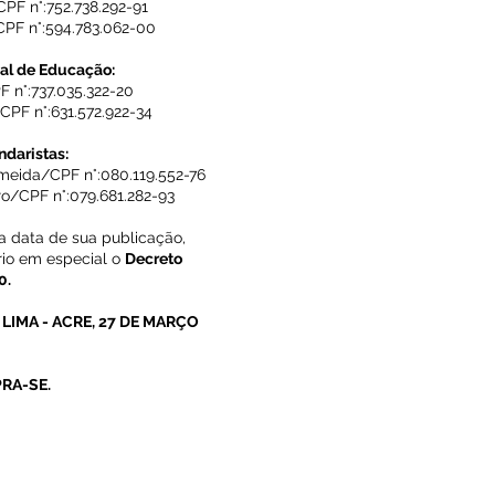
CPF n°:752.738.292-91
CPF n°:594.783.062-00
al de Educação:
F n°:737.035.322-20
PF n°:631.572.922-34
daristas:
meida/CPF n°:080.119.552-76
iro/CPF n°:079.681.282-93
na data de sua publicação,
rio em especial o
Decreto
0.
LIMA - ACRE, 27 DE MARÇO
RA-SE.