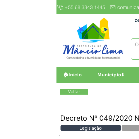
+55 68 3343 1445
comunica
Ol
🏠Início
Município⬇️
Voltar
Decreto Nº 049/2020 
Legislação