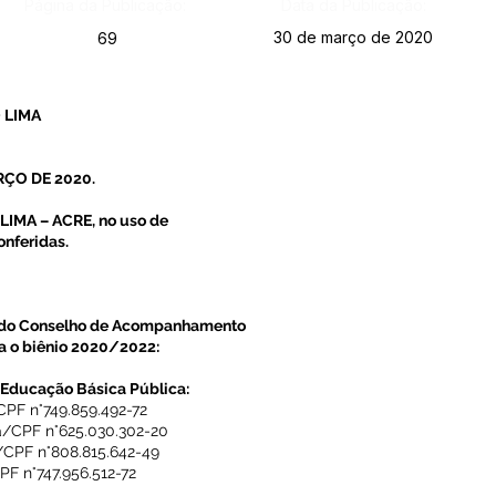
Página da Publicação:
Data da Publicação:
30 de março de 2020
69
 LIMA
RÇO DE 2020.
IMA – ACRE, no uso de
onferidas.
s do Conselho de Acompanhamento
a o biênio 2020/2022:
 Educação Básica Pública:
PF n°749.859.492-72
va/CPF n°625.030.302-20
/CPF n°808.815.642-49
PF n°747.956.512-72