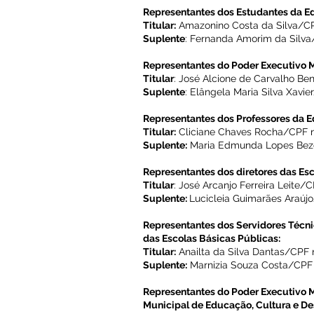
Representantes dos Estudantes da E
Titular:
Amazonino Costa da Silva/CPF
Suplente
: Fernanda Amorim da Silva/
Representantes do Poder Executivo M
Titular
: José Alcione de Carvalho Be
Suplente
: Elângela Maria Silva Xavie
Representantes dos Professores da E
Titular:
Cliciane Chaves Rocha/CPF n°
Suplente:
Maria Edmunda Lopes Beze
Representantes dos diretores das Esc
Titular
: José Arcanjo Ferreira Leite/C
Suplente:
Lucicleia Guimarães Araúj
Representantes dos Servidores Técni
das Escolas Básicas Públicas:
Titular:
Anailta da Silva Dantas/CPF n
Suplente:
Marnizia Souza Costa/CPF n
Representantes do Poder Executivo M
Municipal de Educação, Cultura e De