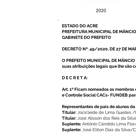
Número do Diário:
2020
ESTADO DO ACRE
PREFEITURA MUNICIPAL DE MÂNCIO
GABINETE DO PREFEITO
DECRETO Nº. 49/2020, DE 27 DE MA
O PREFEITO MUNICIPAL DE MÂNCIO L
suas atribuições legais que lhe são c
D E C R E T A:
Art. 1º Ficam nomeados os membro
e Controle Social CACs- FUNDEB par
Representantes de pais de alunos da
Titular:
Jocicleide de Lima Guedes /C
Titular:
José Alisson dos Reis da Sil
Suplente:
Antônio Cândido Lima Flor
Suplente:
José Eliton Dias da Silva/C