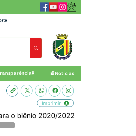
osta
ransparência⬇️
📰Notícias
Imprimir
a o biênio 2020/2022