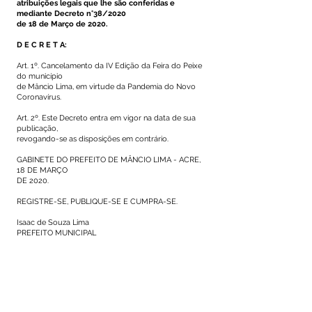
atribuições legais que lhe são conferidas e
mediante Decreto n°38/2020
de 18 de Março de 2020.
D E C R E T A:
Art. 1º. Cancelamento da IV Edição da Feira do Peixe
do município
de Mâncio Lima, em virtude da Pandemia do Novo
Coronavírus.
Art. 2º. Este Decreto entra em vigor na data de sua
publicação,
revogando-se as disposições em contrário.
GABINETE DO PREFEITO DE MÂNCIO LIMA - ACRE,
18 DE MARÇO
DE 2020.
REGISTRE-SE, PUBLIQUE-SE E CUMPRA-SE.
Isaac de Souza Lima
PREFEITO MUNICIPAL