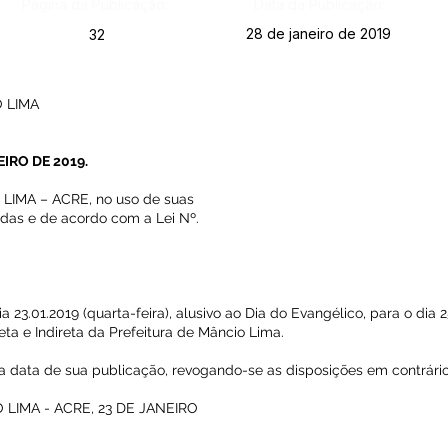
Página da Publicação:
Data da Publicação:
28 de janeiro de 2019
32
 LIMA
IRO DE 2019.
IMA – ACRE, no uso de suas
ridas e de acordo com a Lei Nº.
dia 23.01.2019 (quarta-feira), alusivo ao Dia do Evangélico, para o dia 2
eta e Indireta da Prefeitura de Mâncio Lima.
 na data de sua publicação, revogando-se as disposições em contrário
LIMA - ACRE, 23 DE JANEIRO