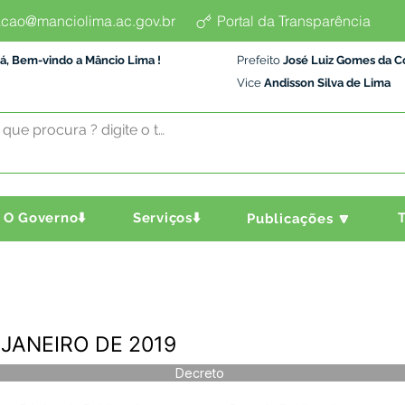
cao@manciolima.ac.gov.br
Portal da Transparência
á, Bem-vindo a Mâncio Lima !
Prefeito
José Luiz Gomes da C
Vice
Andisson Silva de Lima
O Governo⬇️
Serviços⬇️
T
Publicações 🔽
 JANEIRO DE 2019
Decreto