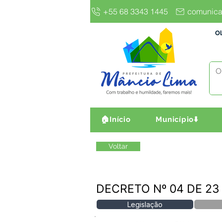
+55 68 3343 1445
comunica
Ol
🏠Início
Município⬇️
Voltar
DECRETO Nº 04 DE 23
Legislação