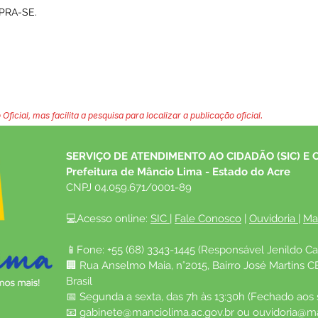
PRA-SE.
 Oficial, mas facilita a pesquisa para localizar a publicação oficial.
SERVIÇO DE ATENDIMENTO AO CIDADÃO (SIC) E 
Prefeitura de Mâncio Lima - Estado do Acre
CNPJ 04.059.671/0001-89
💻Acesso online: 
SIC 
| 
Fale Conosco
 | 
Ouvidoria
| 
Ma
📱Fone: +55 (68) 3343-1445 (Responsável Jenildo Ca
🏢 Rua Anselmo Maia, n°2015, Bairro José Martins C
Brasil
📅 Segunda a sexta, das 7h às 13:30h (Fechado aos
📧 
gabinete@manciolima.ac.gov.br
 ou 
ouvidoria@ma