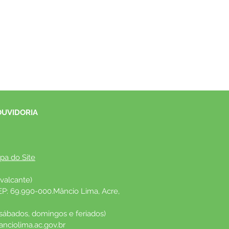
OUVIDORIA
pa do Site
valcante)
EP: 69.990-000.Mâncio Lima, Acre, 
 sábados, domingos e feriados)
nciolima.ac.gov.br