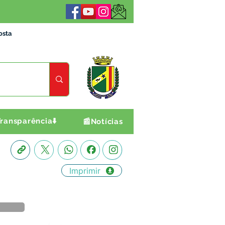
osta
ransparência⬇️
📰Notícias
Imprimir