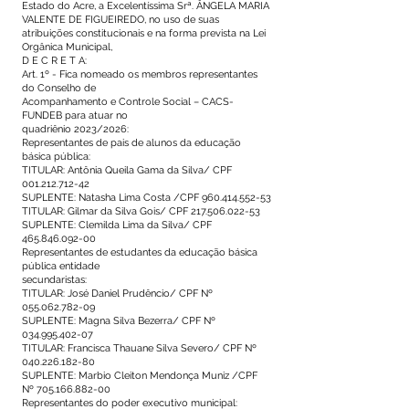
Estado do Acre, a Excelentíssima Srª. ÂNGELA MARIA
VALENTE DE FIGUEIREDO, no uso de suas
atribuições constitucionais e na forma prevista na Lei
Orgânica Municipal,
D E C R E T A:
Art. 1º - Fica nomeado os membros representantes
do Conselho de
Acompanhamento e Controle Social – CACS-
FUNDEB para atuar no
quadriênio 2023/2026:
Representantes de pais de alunos da educação
básica pública:
TITULAR: Antônia Queila Gama da Silva/ CPF
001.212.712-42
SUPLENTE: Natasha Lima Costa /CPF
960.414.552-53
TITULAR: Gilmar da Silva Gois/ CPF
217.506.022-53
SUPLENTE: Clemilda Lima da Silva/ CPF
465.846.092-00
Representantes de estudantes da educação básica
pública entidade
secundaristas:
TITULAR: José Daniel Prudêncio/ CPF Nº
055.062.782-09
SUPLENTE: Magna Silva Bezerra/ CPF Nº
034.995.402-07
TITULAR: Francisca Thauane Silva Severo/ CPF Nº
040.226.182-80
SUPLENTE: Marbio Cleiton Mendonça Muniz /CPF
Nº
705.166.882-00
Representantes do poder executivo municipal: