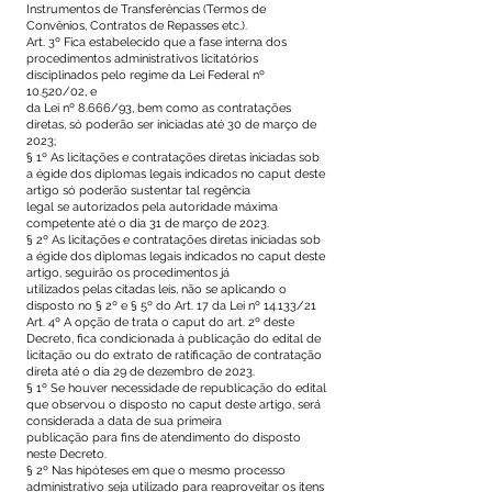
Instrumentos de Transferências (Termos de
Convênios, Contratos de Repasses etc.).
Art. 3º Fica estabelecido que a fase interna dos
procedimentos administrativos licitatórios
disciplinados pelo regime da Lei Federal nº
10.520/02, e
da Lei nº 8.666/93, bem como as contratações
diretas, só poderão ser iniciadas até 30 de março de
2023;
§ 1º As licitações e contratações diretas iniciadas sob
a égide dos diplomas legais indicados no caput deste
artigo só poderão sustentar tal regência
legal se autorizados pela autoridade máxima
competente até o dia 31 de março de 2023.
§ 2º As licitações e contratações diretas iniciadas sob
a égide dos diplomas legais indicados no caput deste
artigo, seguirão os procedimentos já
utilizados pelas citadas leis, não se aplicando o
disposto no § 2º e § 5º do Art. 17 da Lei nº 14.133/21
Art. 4º A opção de trata o caput do art. 2º deste
Decreto, fica condicionada à publicação do edital de
licitação ou do extrato de ratificação de contratação
direta até o dia 29 de dezembro de 2023.
§ 1º Se houver necessidade de republicação do edital
que observou o disposto no caput deste artigo, será
considerada a data de sua primeira
publicação para fins de atendimento do disposto
neste Decreto.
§ 2º Nas hipóteses em que o mesmo processo
administrativo seja utilizado para reaproveitar os itens