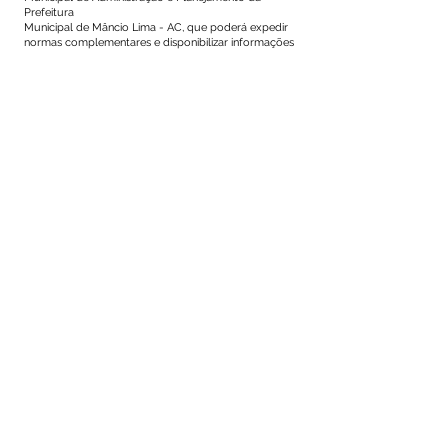
Prefeitura
Municipal de Mâncio Lima - AC, que poderá expedir
normas complementares e disponibilizar informações
adicionais, em meio eletrônico.
Art. 9º Até a completa e perfeita integração do
Sistema de gestão de contratos ao Portal Nacional
de Compras Públicas da Administração Pública
Federal, a publicidade dos procedimentos
mencionados no art. 2º deste Decreto se dará por
meio de veiculação no Diário Oficial do Estado,
observando, ainda, o disposto no parágrafo único do
art. 176 da Lei 14.133/2021.
Art. 10º Este Decreto entra em vigor na data de sua
publicação.
REGISTRE-SE, PUBLIQUE-SE, CUMPRA-SE
Mâncio Lima - Acre, 23 de março de 2023.
Isaac de Souza Lima
Prefeito Municipal
Este texto não substitui o publicado no Diário Oficial, mas
facilita a pesquisa para localizar a publicação oficial.