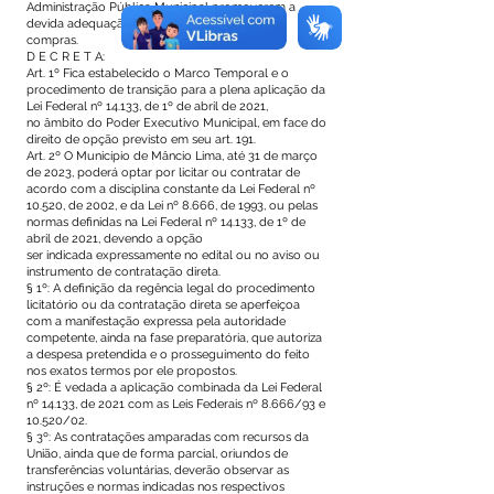
Administração Pública Municipal promoverem a
devida adequação de seus procedimentos de
compras.
D E C R E T A:
Art. 1º Fica estabelecido o Marco Temporal e o
procedimento de transição para a plena aplicação da
Lei Federal nº 14.133, de 1º de abril de 2021,
no âmbito do Poder Executivo Municipal, em face do
direito de opção previsto em seu art. 191.
Art. 2º O Município de Mâncio Lima, até 31 de março
de 2023, poderá optar por licitar ou contratar de
acordo com a disciplina constante da Lei Federal nº
10.520, de 2002, e da Lei nº 8.666, de 1993, ou pelas
normas definidas na Lei Federal nº 14.133, de 1º de
abril de 2021, devendo a opção
ser indicada expressamente no edital ou no aviso ou
instrumento de contratação direta.
§ 1º: A definição da regência legal do procedimento
licitatório ou da contratação direta se aperfeiçoa
com a manifestação expressa pela autoridade
competente, ainda na fase preparatória, que autoriza
a despesa pretendida e o prosseguimento do feito
nos exatos termos por ele propostos.
§ 2º: É vedada a aplicação combinada da Lei Federal
nº 14.133, de 2021 com as Leis Federais nº 8.666/93 e
10.520/02.
§ 3º: As contratações amparadas com recursos da
União, ainda que de forma parcial, oriundos de
transferências voluntárias, deverão observar as
instruções e normas indicadas nos respectivos