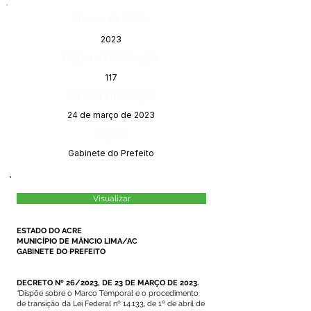
Número do Diário:
2023
Página da Publicação:
117
Data da Publicação:
24 de março de 2023
Órgão:
Gabinete do Prefeito
Visualizar
ESTADO DO ACRE
MUNICÍPIO DE MÂNCIO LIMA/AC
GABINETE DO PREFEITO
DECRETO Nº 26/2023, DE 23 DE MARÇO DE 2023.
“Dispõe sobre o Marco Temporal e o procedimento
de transição da Lei Federal nº 14.133, de 1º de abril de