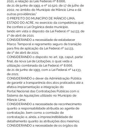
2021, e relação às Leis Federais nº 8.666,
de 21 de junho de 1993, e nº 10.520, de 17 de julho de
2002, no âmbito do Município de Mâncio Lima e dá
outras providências.”
O PREFEITO DO MUNICÍPIO DE MÂNCIO LIMA,
ESTADO DO ACRE, no exercício da competência que
lhe confere a Lei Orgânica deste município,
tendo em vista o disposto da Lei Federal nº 14.133, de
1º de abril de 2021.
CONSIDERANDO a necessidade de estabelecer
Marco Temporal e regramento seguro de transição
para fins de aplicação da Lei Federal nº 14.133,
de 1º de abril de 2021;
CONSIDERANDO o disposto no art. 191, caput, parte
final, da nova Lei de Licitações, o qual veda a
utilização combinada da Lei Federal nº 8.666,
de 21 de junho de 1993, com a Lei Federal nº 14.133,
de 2021;
CONSIDERANDO o dever da Administração Pública
de garantir a transparência dos atos praticados até a
efetiva implementação e integração do
Portal Nacional das Contratações Públicas com o
Sistema de Aquisições utilizado no Município de
Mâncio Lima;
CONSIDERANDO a necessidade de reconhecimento
quanto a responsabilidade atribuída ao agente de
contratação, bem como a comissão de
contratação e, ainda, a imprescindibilidade de
detalhamento quanto às atribuições dos mesmos;
CONSIDERANDO a necessidade de os órgãos da