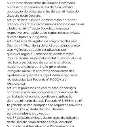
ou os lotes decorrentes de licitação fracassada
ou deserta, considerar-se-á a data da primeira
publicação do edital, para fins do atendimento do
disposto neste Decreto.
Art. 5º Na hipótese de a Administração optar por
licitar ou contratar diretamente de acordo com as leis
citadas no art. 2º deste Decreto, o contrato
respectivo será regido pelas regras nelas previstas,
durante toda a sua vigência.
Art. 6º As atas de registro de preços regidas pelo
Decreto nº 7.892, de 23 de janeiro de 2013, durante
suas vigências, poderão ser utilizadas por
qualquer órgão ou entidade da Administração
Pública federal, municipal, distrital ou estadual, que
não tenha participado do certame licitatório,
mediante anuência do órgão gerenciador.
Parágrafo único. Os contratos decorrentes das
hipóteses de que trata o caput deste artigo serão
regidos pelas Leis Federais nº 8.666/93 e
nº10.520/02.
Art. 7º Os processos de contratação de serviços,
compras, alienações, locações e concessões e de
contratação direta que objetivem a aplicação
do procedimento das Leis Federais nº 8.666/93 e nº
10.520/02, se não cumpridos os requisitos previstos
nos arts. 3º e 4º deste Decreto, deverão
ser cancelados e arquivados.
Art. 8º Os casos omissos decorrentes da aplicação
deste Decreto serão dirimidos pela Secretaria
Municipal de Administração e Planejamento da