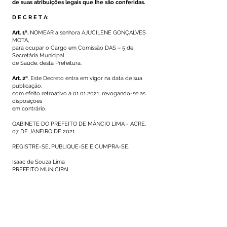
de suas atribuições legais que lhe são conferidas.
D E C R E T A:
Art. 1º.
NOMEAR a senhora AJUCILENE GONÇALVES
MOTA,
para ocupar o Cargo em Comissão DAS – 5 de
Secretária Municipal
de Saúde, desta Prefeitura.
Art. 2º
. Este Decreto entra em vigor na data de sua
publicação,
com efeito retroativo a
01.01.2021
, revogando-se as
disposições
em contrário.
GABINETE DO PREFEITO DE MÂNCIO LIMA - ACRE,
07 DE JANEIRO DE 2021.
REGISTRE-SE, PUBLIQUE-SE E CUMPRA-SE.
Isaac de Souza Lima
PREFEITO MUNICIPAL