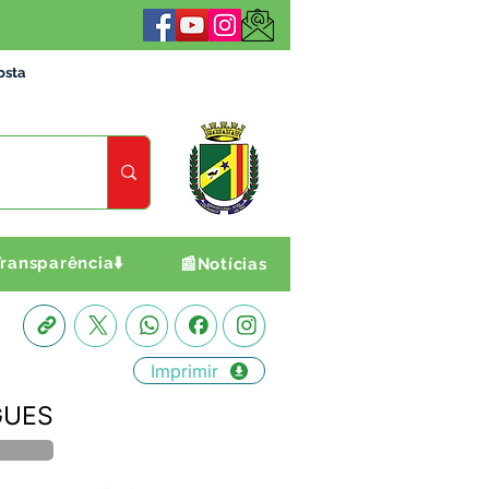
osta
ransparência⬇️
📰Notícias
Imprimir
GUES