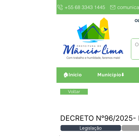
+55 68 3343 1445
comunica
Ol
🏠Início
Município⬇️
Voltar
DECRETO N°96/2025-
Legislação