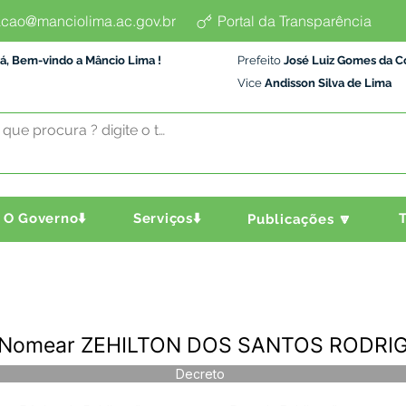
cao@manciolima.ac.gov.br
Portal da Transparência
á, Bem-vindo a Mâncio Lima !
Prefeito
José Luiz Gomes da C
Vice
Andisson Silva de Lima
O Governo⬇️
Serviços⬇️
T
Publicações 🔽
 Nomear ZEHILTON DOS SANTOS RODRI
Decreto