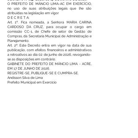
O PREFEITO DE MÂNCIO LIMA-AC EM EXERCÍCIO,
no uso de suas atribuições legais que lhe são
atribuídas na legislação em vigor
D E C R E T A:
Art. 1º. Fica nomeada, a Senhora MARIA CARINA
CARDOSO DA CRUZ, para ocupar o cargo em
comissão CC-1, de Chefe de setor de Gestão de
Compras, da Secretaria Municipal de Administração e
Planejamento.
Art. 2º. Este Decreto entra em vigor na data de sua
publicação, com efeitos financeiros e administrativos
a retroativos ao dia 02 de junho de 2026, revogando-
se as disposições em contrário.
GABINETE DO PREFEITO DE MÂNCIO LIMA - ACRE,
EM 17 DE JUNHO DE 2026.
REGISTRE-SE, PUBLIQUE-SE E CUMPRA-SE.
Andisson Silva de Lima
Prefeito Municipal em Exercício