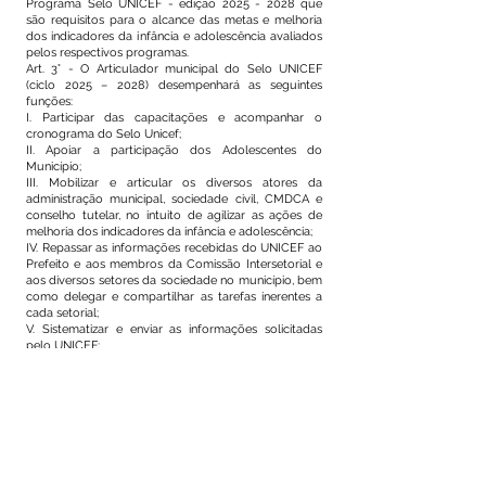
Programa Selo UNICEF - edição
2025 - 2028
que
são requisitos para o alcance das metas e melhoria
dos indicadores da infância e adolescência avaliados
pelos respectivos programas.
Art. 3° - O Articulador municipal do Selo UNICEF
(ciclo 2025 – 2028) desempenhará as seguintes
funções:
I. Participar das capacitações e acompanhar o
cronograma do Selo Unicef;
II. Apoiar a participação dos Adolescentes do
Município;
III. Mobilizar e articular os diversos atores da
administração municipal, sociedade civil, CMDCA e
conselho tutelar, no intuito de agilizar as ações de
melhoria dos indicadores da infância e adolescência;
IV. Repassar as informações recebidas do UNICEF ao
Prefeito e aos membros da Comissão Intersetorial e
aos diversos setores da sociedade no município, bem
como delegar e compartilhar as tarefas inerentes a
cada setorial;
V. Sistematizar e enviar as informações solicitadas
pelo UNICEF;
VI. Priorizar a comunicação, enquanto elemento vital
ao processo de mobilização social do Selo UNICE.
Art. 4º Revoga-se integralmente o DECRETO
Nº.221/2025, de 27 DE OUTUBRO DE 2025,
permanecendo este Decreto como instrumento
normativo válido para regulamentação da matéria.
Art. 5º Este decreto entra em vigor na data de sua
publicação, revogadas as disposições em contrário.