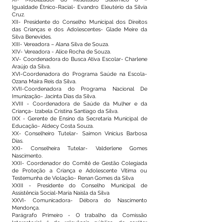
Igualdade Étnico-Racial- Evandro Eleutério da Silvia
Cruz.
XII- Presidente do Conselho Municipal dos Direitos
das Crianças e dos Adolescentes- Glade Meire da
Silva Benevides.
XIII- Vereadora – Alana Silva de Souza.
XIV- Vereadora - Alice Rocha de Souza.
XV- Coordenadora do Busca Ativa Escolar- Charlene
Araújo da Silva.
XVI-Coordenadora do Programa Saúde na Escola-
Ozana Maira Reis da Silva.
XVII-Coordenadora do Programa Nacional De
Imunização- Jacinta Dias da Silva.
XVIII - Coordenadora de Saúde da Mulher e da
Criança- Izabela Cristina Santiago da Silva.
IXX - Gerente de Ensino da Secretaria Municipal de
Educação- Aldecy Costa Souza.
XX- Conselheiro Tutelar- Saimon Vinicius Barbosa
Dias.
XXI- Conselheira Tutelar- Valderlene Gomes
Nascimento.
XXII- Coordenador do Comitê de Gestão Colegiada
de Proteção a Criança e Adolescente Vitima ou
Testemunha de Violação- Renan Gomes da Silva
XXIII - Presidente do Conselho Municipal de
Assistência Social-Maria Naisla da Silva
XXVI- Comunicadora- Débora do Nascimento
Mendonça.
Parágrafo Primeiro - O trabalho da Comissão