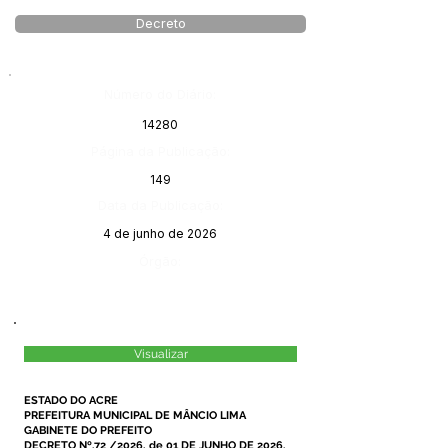
Decreto
Número do Diário:
14280
Página da Publicação:
149
Data da Publicação:
4 de junho de 2026
Órgão:
Visualizar
ESTADO DO ACRE
PREFEITURA MUNICIPAL DE MÂNCIO LIMA
GABINETE DO PREFEITO
DECRETO Nº.72 /2026, de 01 DE JUNHO DE 2026.