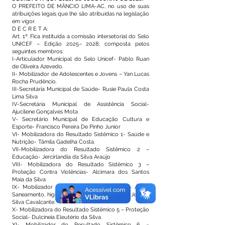
O PREFEITO DE MÂNCIO LIMA-AC, no uso de suas
atribuições legais que lhe são atribuídas na legislação
em vigor.
D E C R E T A:
Art. 1º. Fica instituída a comissão intersetorial do Selo
UNICEF – Edição 2025– 2028, composta pelos
seguintes membros:
I-Articulador Municipal do Selo Unicef- Pablo Ruan
de Oliveira Azevedo.
II- Mobilizador de Adolescentes e Jovens – Yan Lucas
Rocha Prudêncio.
III-Secretária Municipal de Saúde- Rusie Paula Costa
Lima Silva
IV-Secretária Municipal de Assistência Social-
Ajucilene Gonçalves Mota
V- Secretário Municipal de Educação Cultura e
Esporte- Francisco Pereira De Pinho Junior
VI- Mobilizadora do Resultado Sistêmico 1- Saúde e
Nutrição- Tâmila Gadelha Costa.
VII-Mobilizadora do Resultado Sistêmico 2 –
Educação- Jercirlandia da Silva Araújo
VIII- Mobilizadora do Resultado Sistêmico 3 –
Proteção Contra Violências- Alcimara dos Santos
Maia da Silva
IX- Mobilizador do Resultado Sistêmico 4 – Água,
Saneamento, higiene e Mudanças Climáticas- Jenildo
Silva Cavalcante.
X- Mobilizadora do Resultado Sistêmico 5 – Proteção
Social- Dulcineia Eleutério da Silva.
XI- Mobilizador do Resultado Sistêmico 6 –