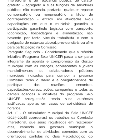
Intersetorial é de relevância pública, de caráter
gratuito - agregado a suas funções de servidores
públicos não cabendo, portanto, qualquer repasse
compensatório ou remuneratório a título de
contraprestação - exceto em atividades e/ou
capacitações, em que o município garantirá a
participação garantindo logística com transporte,
locomoção, hospedagem e alimentação; não
havendo por tanto vínculo trabalhista e nem a
obrigação de natureza laboral, previdenciária ou afim
para participação na Comissão.
Parágrafo Segundo - Considerando que a referida
iniciativa (Programa Selo UNICEF) passa a ser parte
integrante da agenda e compromisso da Gestão
Municipal com as crianças, adolescentes e jovens
manciolimenses, os colaboradores públicos
municipais indicados para compor a presente
Comissão terão o dever e a obrigatoriedade de
participar das reuniões, encontros,
capacitações/cursos, ações, campanhas e todas as
demais agendas e iniciativas do programa Selo
UNICEF
(2025-2028)
, tendo suas ausências
justificadas apenas em casos de coincidência de
horários.
Art. 2° - O Articulador Municipal do Selo UNICEF
(2025-2028)
coordenará os trabalhos da Comissão
Intersetorial, que serão registrados em relatórios/
atas, cabendo aos gestores municipais o
desenvolvimento de atividades coerentes com as
orientações contidas no Guia Metodológico do