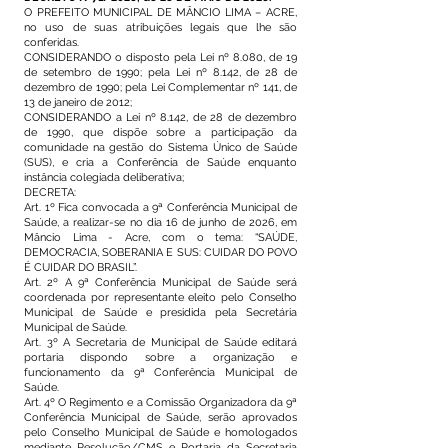
O PREFEITO MUNICIPAL DE MÂNCIO LIMA – ACRE,
no uso de suas atribuições legais que lhe são
conferidas.
CONSIDERANDO o disposto pela Lei nº 8.080, de 19
de setembro de 1990; pela Lei nº 8.142, de 28 de
dezembro de 1990; pela Lei Complementar nº 141, de
13 de janeiro de 2012;
CONSIDERANDO a Lei nº 8.142, de 28 de dezembro
de 1990, que dispõe sobre a participação da
comunidade na gestão do Sistema Único de Saúde
(SUS), e cria a Conferência de Saúde enquanto
instância colegiada deliberativa;
DECRETA:
Art. 1º Fica convocada a 9ª Conferência Municipal de
Saúde, a realizar-se no dia 16 de junho de 2026, em
Mâncio Lima - Acre, com o tema: “SAÚDE,
DEMOCRACIA, SOBERANIA E SUS: CUIDAR DO POVO
É CUIDAR DO BRASIL”.
Art. 2º A 9ª Conferência Municipal de Saúde será
coordenada por representante eleito pelo Conselho
Municipal de Saúde e presidida pela Secretária
Municipal de Saúde.
Art. 3º A Secretaria de Municipal de Saúde editará
portaria dispondo sobre a organização e
funcionamento da 9ª Conferência Municipal de
Saúde.
Art. 4º O Regimento e a Comissão Organizadora da 9ª
Conferência Municipal de Saúde, serão aprovados
pelo Conselho Municipal de Saúde e homologados
mediante Resolução/CMS e Portaria da Secretaria