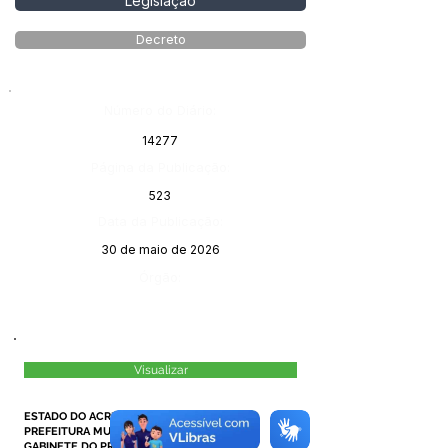
Legislação
Decreto
Número do Diário:
14277
Página da Publicação:
523
Data da Publicação:
30 de maio de 2026
Órgão:
Visualizar
ESTADO DO ACRE
PREFEITURA MUNICIPAL DE MÂNCIO LIMA
GABINETE DO PREFEITO