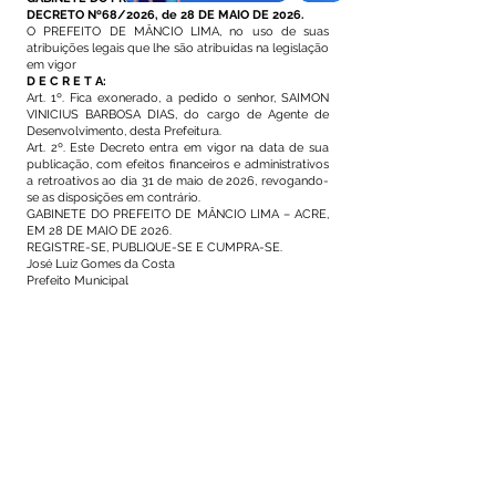
DECRETO Nº68/2026, de 28 DE MAIO DE 2026.
O PREFEITO DE MÂNCIO LIMA, no uso de suas
atribuições legais que lhe são atribuídas na legislação
em vigor
D E C R E T A:
Art. 1º. Fica exonerado, a pedido o senhor, SAIMON
VINICIUS BARBOSA DIAS, do cargo de Agente de
Desenvolvimento, desta Prefeitura.
Art. 2º. Este Decreto entra em vigor na data de sua
publicação, com efeitos financeiros e administrativos
a retroativos ao dia 31 de maio de 2026, revogando-
se as disposições em contrário.
GABINETE DO PREFEITO DE MÂNCIO LIMA – ACRE,
EM 28 DE MAIO DE 2026.
REGISTRE-SE, PUBLIQUE-SE E CUMPRA-SE.
José Luiz Gomes da Costa
Prefeito Municipal