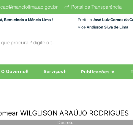
cao@manciolima.ac.gov.br
Portal da Transparência
á, Bem-vindo a Mâncio Lima !
Prefeito
José Luiz Gomes da C
Vice
Andisson Silva de Lima
O Governo⬇️
Serviços⬇️
T
Publicações 🔽
Nomear WILGLISON ARAÚJO RODRIGUES
Decreto