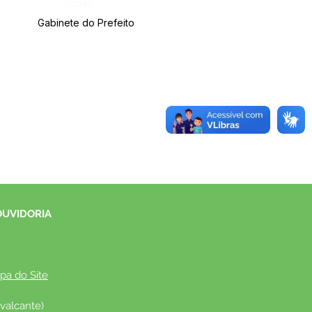
Órgão:
Gabinete do Prefeito
OUVIDORIA
pa do Site
valcante)