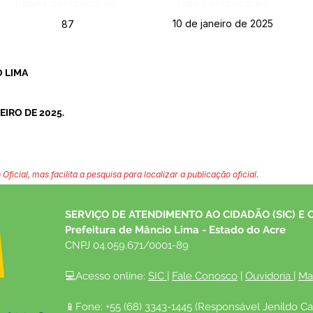
Página da Publicação:
Data da Publicação:
10 de janeiro de 2025
87
 LIMA
EIRO DE 2025.
 Oficial, mas facilita a pesquisa para localizar a publicação oficial.
SERVIÇO DE ATENDIMENTO AO CIDADÃO (SIC) E 
Prefeitura de Mâncio Lima - Estado do Acre
CNPJ 04.059.671/0001-89
💻Acesso online: 
SIC 
| 
Fale Conosco
 | 
Ouvidoria
| 
Ma
📱Fone: +55 (68) 3343-1445 (Responsável Jenildo Ca