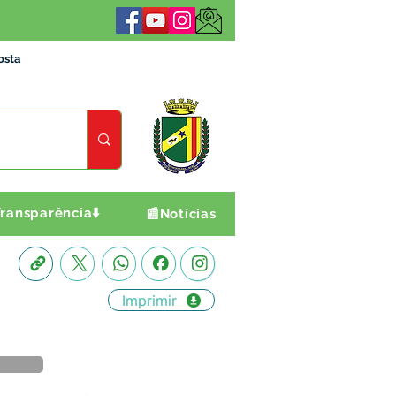
osta
ransparência⬇️
📰Notícias
Imprimir