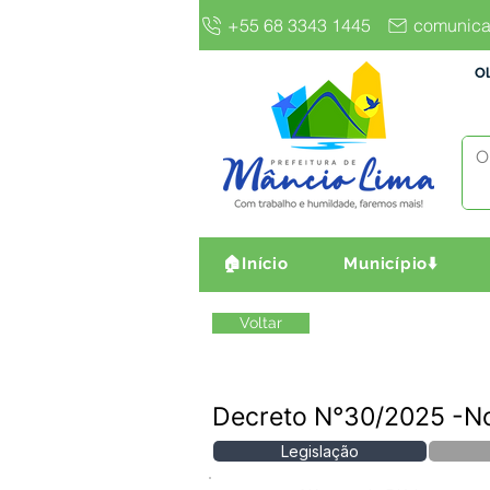
+55 68 3343 1445
comunica
Ol
🏠Início
Município⬇️
Voltar
Decreto N°30/2025 -
Legislação