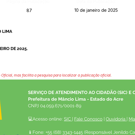
Página da Publicação:
Data da Publicação:
10 de janeiro de 2025
87
 LIMA
EIRO DE 2025.
 Oficial, mas facilita a pesquisa para localizar a publicação oficial.
SERVIÇO DE ATENDIMENTO AO CIDADÃO (SIC) E 
Prefeitura de Mâncio Lima - Estado do Acre
CNPJ 04.059.671/0001-89
💻Acesso online: 
SIC 
| 
Fale Conosco
 | 
Ouvidoria
| 
Ma
📱Fone: +55 (68) 3343-1445 (Responsável Jenildo Ca