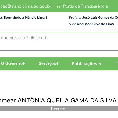
cao@manciolima.ac.gov.br
Portal da Transparência
á, Bem-vindo a Mâncio Lima !
Prefeito
José Luiz Gomes da C
Vice
Andisson Silva de Lima
O Governo⬇️
Serviços⬇️
T
Publicações 🔽
Nomear ANTÔNIA QUEILA GAMA DA SILVA
Decreto