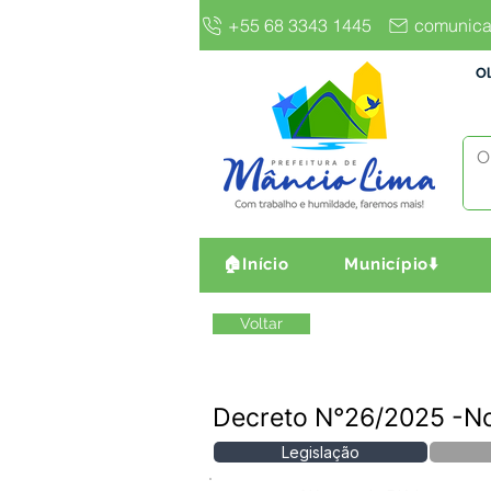
+55 68 3343 1445
comunica
Ol
🏠Início
Município⬇️
Voltar
Decreto N°26/2025 -
Legislação