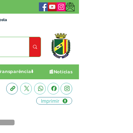
osta
ransparência⬇️
📰Notícias
Imprimir