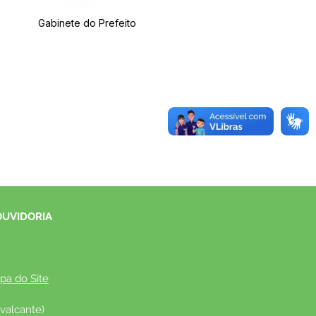
Órgão:
Gabinete do Prefeito
OUVIDORIA
pa do Site
valcante)