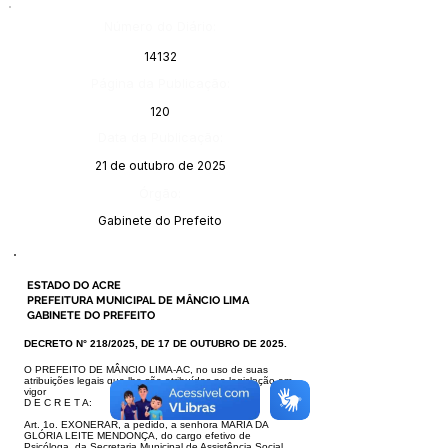
Número do Diário:
14132
Página da Publicação:
120
Data da Publicação:
21 de outubro de 2025
Órgão:
Gabinete do Prefeito
ESTADO DO ACRE
PREFEITURA MUNICIPAL DE MÂNCIO LIMA
GABINETE DO PREFEITO
DECRETO N° 218/2025, DE 17 DE OUTUBRO DE 2025.
O PREFEITO DE MÂNCIO LIMA-AC, no uso de suas
atribuições legais que
lhe são atribuídas na legislação em
vigor
D E C R E T A:
Art. 1o. EXONERAR, a pedido, a senhora MARIA DA
GLÓRIA LEITE MEN
DONÇA, do cargo efetivo de
Psicóloga, da Secretaria Municipal de Assistên
cia Social,