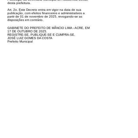
desta prefeitura.
Art. 2o. Este Decreto entra em vigor na data de sua
publicação, com efeitos
financeiros e administrativos a
partir de 01 de novembro de 2025, revogando
-se as
disposições em contrário.
GABINETE DO PREFEITO DE MÂNCIO LIMA - ACRE, EM
17 DE OUTUBRO
DE 2025.
REGISTRE-SE, PUBLIQUE-SE E CUMPRA-SE.
JOSÉ LUIZ GOMES DA COSTA
Prefeito Municipal