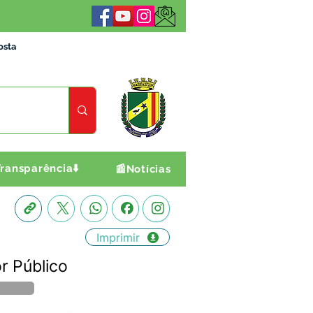
osta
ransparência⬇️
📰Notícias
Imprimir
r Público