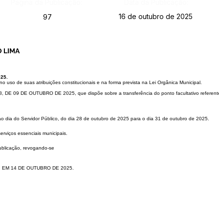
Página da Publicação:
Data da Publicação:
16 de outubro de 2025
97
 LIMA
25.
uso de suas atribui
ções constitucionais e na forma prevista na Lei Orgânica Municipal.
8, DE 09 DE OUTUBRO
DE 2025, que dispõe sobre a transferência do ponto facultativo referen
ao dia do Servidor Público,
do dia 28 de outubro de 2025 para o dia 31 de outubro de 2025.
erviços essenciais municipais.
publicação, revogando-se
, EM 14 DE OUTUBRO
DE 2025.