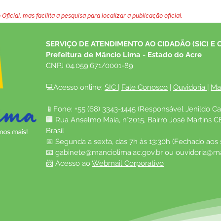
 Oficial, mas facilita a pesquisa para localizar a publicação oficial.
SERVIÇO DE ATENDIMENTO AO CIDADÃO (SIC) E 
Prefeitura de Mâncio Lima - Estado do Acre
CNPJ 04.059.671/0001-89
💻Acesso online: 
SIC 
| 
Fale Conosco
 | 
Ouvidoria
| 
Ma
📱Fone: +55 (68) 3343-1445 (Responsável Jenildo Ca
🏢 Rua Anselmo Maia, n°2015, Bairro José Martins C
Brasil
📅 Segunda a sexta, das 7h às 13:30h (Fechado aos
📧 
gabinete@manciolima.ac.gov.br
 ou 
ouvidoria@ma
📨 Acesso ao 
Webmail Corporativo