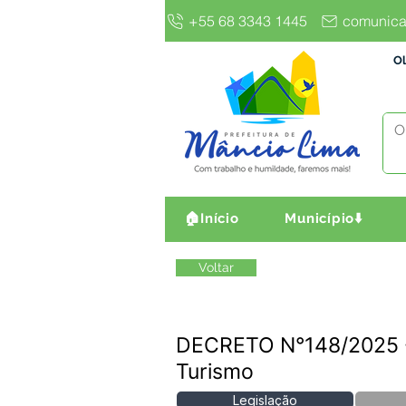
+55 68 3343 1445
comunica
Ol
🏠Início
Município⬇️
Voltar
DECRETO N°148/2025 -
Turismo
Legislação