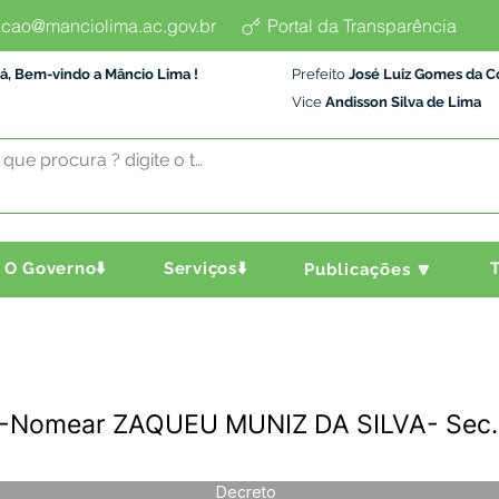
cao@manciolima.ac.gov.br
Portal da Transparência
á, Bem-vindo a Mâncio Lima !
Prefeito
José Luiz Gomes da C
Vice
Andisson Silva de Lima
O Governo⬇️
Serviços⬇️
T
Publicações 🔽
Nomear ZAQUEU MUNIZ DA SILVA- Sec.d
Decreto