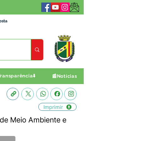
osta
ransparência⬇️
📰Notícias
Imprimir
e Meio Ambiente e