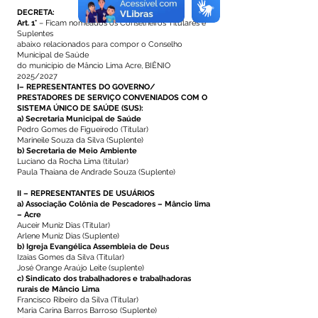
DECRETA:
Art. 1°
– Ficam nomeados os Conselheiros Titulares e
Suplentes
abaixo relacionados para compor o Conselho
Municipal de Saúde
do município de Mâncio Lima Acre, BIÊNIO
2025/2027
I– REPRESENTANTES DO GOVERNO/
PRESTADORES DE SERVIÇO CONVENIADOS COM O
SISTEMA ÚNICO DE SAÚDE (SUS):
a) Secretaria Municipal de Saúde
Pedro Gomes de Figueiredo (Titular)
Marineile Souza da Silva (Suplente)
b) Secretaria de Meio Ambiente
Luciano da Rocha Lima (titular)
Paula Thaiana de Andrade Souza (Suplente)
II – REPRESENTANTES DE USUÁRIOS
a) Associação Colônia de Pescadores – Mâncio lima
– Acre
Auceir Muniz Dias (Titular)
Arlene Muniz Dias (Suplente)
b) Igreja Evangélica Assembleia de Deus
Izaias Gomes da Silva (Titular)
José Orange Araújo Leite (suplente)
c) Sindicato dos trabalhadores e trabalhadoras
rurais de Mâncio Lima
Francisco Ribeiro da Silva (Titular)
Maria Carina Barros Barroso (Suplente)