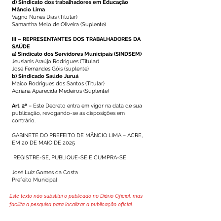
d) Sindicato dos trabalhadores em Educação
Mâncio Lima
Vagno Nunes Dias (Titular)
Samantha Melo de Oliveira (Suplente)
III – REPRESENTANTES DOS TRABALHADORES DA
SAÚDE
a) Sindicato dos Servidores Municipais (SINDSEM)
Jeusianis Araújo Rodrigues (Titular)
José Fernandes Góis (suplente)
b) Sindicado Saúde Juruá
Maico Rodrigues dos Santos (Titular)
Adriana Aparecida Medeiros (Suplente)
Art. 2º
– Este Decreto entra em vigor na data de sua
publicação, revogando-se as disposições em
contrário.
GABINETE DO PREFEITO DE MÂNCIO LIMA – ACRE,
EM 20 DE MAIO DE 2025
REGISTRE-SE, PUBLIQUE-SE E CUMPRA-SE
José Luiz Gomes da Costa
Prefeito Municipal
Este texto não substitui o publicado no Diário Oficial, mas
facilita a pesquisa para localizar a publicação oficial.