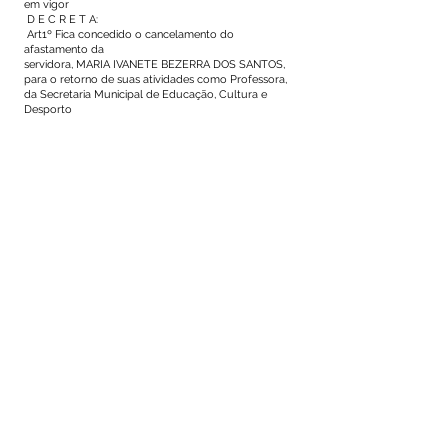
em vigor
D E C R E T A:
Art1º Fica concedido o cancelamento do
afastamento da
servidora, MARIA IVANETE BEZERRA DOS SANTOS,
para o retorno de suas atividades como Professora,
da Secretaria Municipal de Educação, Cultura e
Desporto