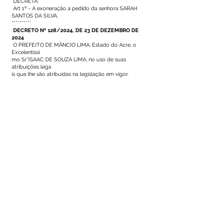
DECRETA:
Art 1º - A exoneração a pedido da senhora SARAH
SANTOS DA SILVA,
**********
DECRETO Nº 128/2024, DE 23 DE DEZEMBRO DE
2024
O PREFEITO DE MÂNCIO LIMA, Estado do Acre, o
Excelentíssi
mo Sr°ISAAC DE SOUZA LIMA, no uso de suas
atribuições lega
is que lhe são atribuídas na legislação em vigor.