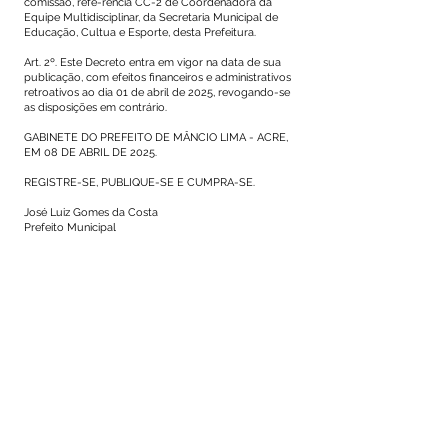
comissão, refe-rência CC-2 de Coordenadora da
Equipe Multidisciplinar, da Secretaria Municipal de
Educação, Cultua e Esporte, desta Prefeitura.
Art. 2º. Este Decreto entra em vigor na data de sua
publicação, com efeitos financeiros e administrativos
retroativos ao dia 01 de abril de 2025, revogando-se
as disposições em contrário.
GABINETE DO PREFEITO DE MÂNCIO LIMA - ACRE,
EM 08 DE ABRIL DE 2025.
REGISTRE-SE, PUBLIQUE-SE E CUMPRA-SE.
José Luiz Gomes da Costa
Prefeito Municipal