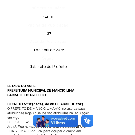
Número do Diário:
14001
Página da Publicação:
137
Data da Publicação:
11 de abril de 2025
Órgão:
Gabinete do Prefeito
ESTADO DO ACRE
PREFEITURA MUNICIPAL DE MÂNCIO LIMA
GABINETE DO PREFEITO
DECRETO Nº.113/2025, de 08 DE ABRIL DE 2025.
O PREFEITO DE MÂNCIO LIMA-AC, no uso de suas
atribuições legais que lhe são atribuídas na legislação
em vigor
D E C R E T A:
Art. 1º. Fica nomeada COM ÔNUS, a Senhora BRUNA
THAIS LIMA FERREIRA, para ocupar o cargo em