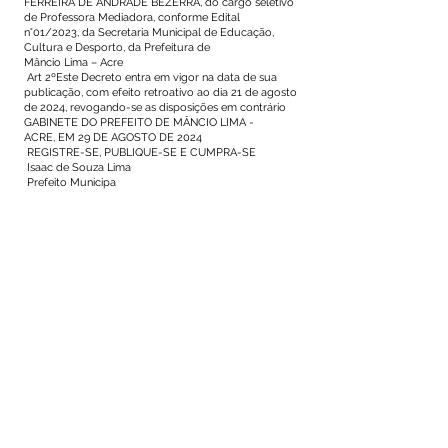
FERREIRA DE ANDRADE BEZERRA, do cargo seletivo
de Professora Mediadora, conforme Edital
n°01/2023, da Secretaria Municipal de Educação,
Cultura e Desporto, da Prefeitura de
Mâncio Lima – Acre
Art 2ºEste Decreto entra em vigor na data de sua
publicação, com efeito retroativo ao dia 21 de agosto
de 2024, revogando-se as disposições em contrário
GABINETE DO PREFEITO DE MÂNCIO LIMA -
ACRE, EM 29 DE AGOSTO DE 2024
REGISTRE-SE, PUBLIQUE-SE E CUMPRA-SE
Isaac de Souza Lima
Prefeito Municipa