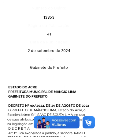
Número do Diário:
13853
Página da Publicação:
41
Data da Publicação:
2 de setembro de 2024
Órgão:
Gabinete do Prefeito
ESTADO DO ACRE
PREFEITURA MUNICIPAL DE MÂNCIO LIMA
GABINETE DO PREFEITO
DECRETO Nº 90/2024, DE 29 DE AGOSTO DE 2024
O PREFEITO DE MÂNCIO LIMA, Estado do Acre, o
Excelentíssimo Sr° ISAAC DE SOUZA LIMA, no uso
de suas atribuições legais que lhe são atribuídas
na legislação em vigor
D E C R E T A:
Art 1º Fica exonerada a pedido, a senhora, RAMILE