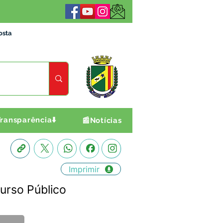
osta
ransparência⬇️
📰Notícias
Imprimir
rso Público