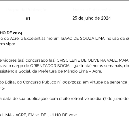
Página da Publicação:
Data da Publicação:
25 de julho de 2024
81
HO DE 2024.
do Acre, o Excelentíssimo Sr°. ISAAC DE SOUZA LIMA, no uso de sua
 em vigor
) servidores (as) concursado (as) CRISCILENE DE OLIVEIRA VALE, M
ra o cargo de ORIENTADOR SOCIAL, 30 (trinta) horas semanais, do
ssistência Social, da Prefeitura de Mâncio Lima – Acre.
do Edital do Concurso Público nº 002/2022, em virtude da sentença j
15.
na data de sua publicação, com efeito retroativo ao dia 17 de julho 
LIMA - ACRE, EM 24 DE JULHO DE 2024.