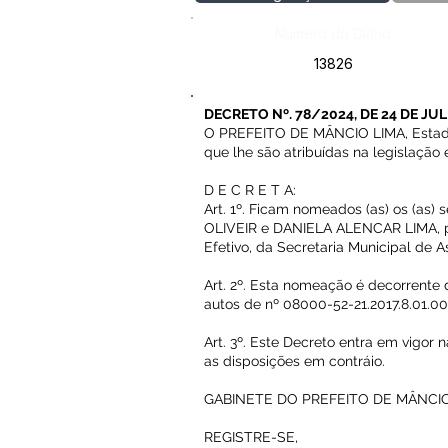
Número do Diário:
13826
DECRETO Nº. 78/2024, DE 24 DE JUL
O PREFEITO DE MÂNCIO LIMA, Estado 
que lhe são atribuídas na legislação
D E C R E T A:
Art. 1º. Ficam nomeados (as) os (as
OLIVEIR e DANIELA ALENCAR LIMA, pa
Efetivo, da Secretaria Municipal de A
Art. 2º. Esta nomeação é decorrente 
autos de nº 08000-52-21.2017.8.01.00
Art. 3º. Este Decreto entra em vigor 
as disposições em contráio.
GABINETE DO PREFEITO DE MÂNCIO 
REGISTRE-SE,