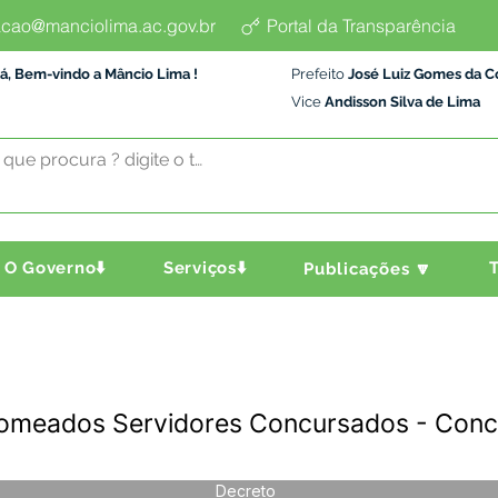
cao@manciolima.ac.gov.br
Portal da Transparência
á, Bem-vindo a Mâncio Lima !
Prefeito
José Luiz Gomes da C
Vice
Andisson Silva de Lima
O Governo⬇️
Serviços⬇️
T
Publicações 🔽
omeados Servidores Concursados - Concu
Decreto