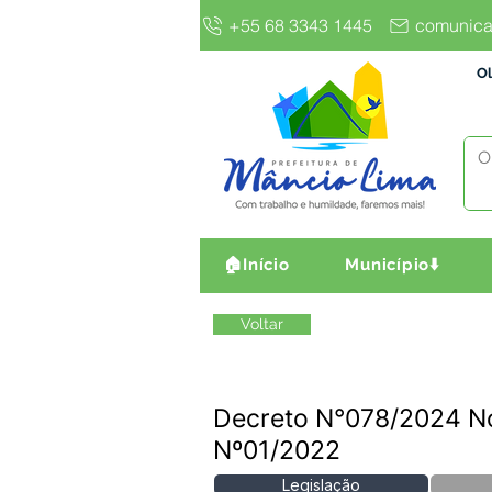
+55 68 3343 1445
comunica
Ol
🏠Início
Município⬇️
Voltar
Decreto N°078/2024 N
Nº01/2022
Legislação