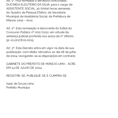
Art. 1º. Fica nomeada a servidora concursada,
DUCINEIA ELEUTÉRIO DA SILVA, para o cargo de
ASSISTENTE SOCIAL, 30 (trinta) horas semanais,
do Quadro de Pessoal Efetivo, da Secretaria
Municipal de Assistência Social, da Prefeitura de
Mâncio Lima – Acre.
Art. 2º. Esta nomeação é decorrente do Edital do
Concurso Público nº 002/2022, em virtude da
sentença judicial proferida nos autos de nº
08000-
52-21.2017.8.01
.0015.
Art. 3º. Este Decreto entra em vigor na data de sua
publicação, com efeito retroativo ao dia 08 de julho
de 2024, revogando-se as disposições em contrário.
GABINETE DO PREFEITO DE MÂNCIO LIMA - ACRE,
EM 24 DE JULHO DE 2024.
REGISTRE-SE, PUBLIQUE-SE E CUMPRA-SE.
Isaac de Souza Lima
Prefeito Municipa