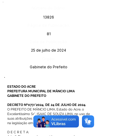
Número do Diário:
13826
Página da Publicação:
81
Data da Publicação:
25 de julho de 2024
Órgão:
Gabinete do Prefeito
ESTADO DO ACRE
PREFEITURA MUNICIPAL DE MÂNCIO LIMA
GABINETE DO PREFEITO
DECRETO Nº077/2024, DE 24 DE JULHO DE 2024.
O PREFEITO DE MÂNCIO LIMA, Estado do Acre, o
Excelentíssimo Sr°. ISAAC DE SOUZA LIMA, no uso de
suas atribuições legais que lhe são atribuídas
na legislação em vigor.
D E C R E T A: