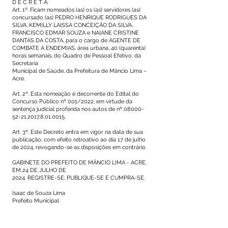
D E C R E T A:
Art. 1º. Ficam nomeados (as) os (as) servidores (as)
concursado (as) PEDRO HENRIQUE RODRIGUES DA
SILVA, KEMILLY LAISSA CONCEIÇÃO DA SILVA,
FRANCISCO EDMAR SOUZA e NAIANE CRISTINE
DANTAS DA COSTA, para o cargo de AGENTE DE
COMBATE A ENDEMIAS, área urbana, 40 (quarenta)
horas semanais, do Quadro de Pessoal Efetivo, da
Secretaria
Municipal de Saúde, da Prefeitura de Mâncio Lima –
Acre.
Art. 2º. Esta nomeação é decorrente do Edital do
Concurso Público nº 001/2022, em virtude da
sentença judicial proferida nos autos de nº
08000-
52-21.2017.8.01
.0015.
Art. 3º. Este Decreto entra em vigor na data de sua
publicação, com efeito retroativo ao dia 17 de julho
de 2024, revogando-se as disposições em contrário.
GABINETE DO PREFEITO DE MÂNCIO LIMA - ACRE,
EM 24 DE JULHO DE
2024. REGISTRE-SE, PUBLIQUE-SE E CUMPRA-SE.
Isaac de Souza Lima
Prefeito Municipal