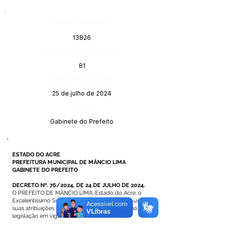
Número do Diário:
13826
Página da Publicação:
81
Data da Publicação:
25 de julho de 2024
Órgão:
Gabinete do Prefeito
ESTADO DO ACRE
PREFEITURA MUNICIPAL DE MÂNCIO LIMA
GABINETE DO PREFEITO
DECRETO Nº. 76/2024, DE 24 DE JULHO DE 2024.
O PREFEITO DE MÂNCIO LIMA, Estado do Acre, o
Excelentíssimo Sr°. ISAAC DE SOUZA LIMA, no uso de
suas atribuições legais que lhe são atribuídas na
legislação em vigor