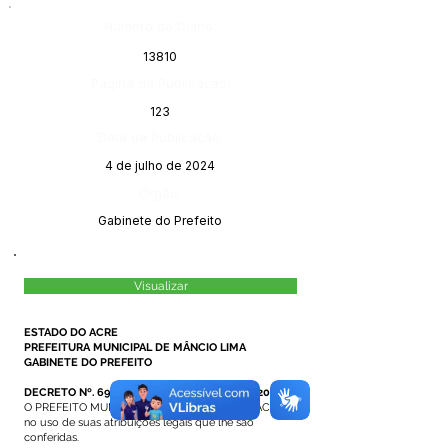
Número do Diário:
13810
Página da Publicação:
123
Data da Publicação:
4 de julho de 2024
Órgão:
Gabinete do Prefeito
Visualizar
ESTADO DO ACRE
PREFEITURA MUNICIPAL DE MÂNCIO LIMA
GABINETE DO PREFEITO
DECRETO Nº. 69/2024, DE 03 DE JULHO DE 2024.
O PREFEITO MUNICIPAL DE MÂNCIO LIMA – ACRE,
no uso de suas atribuições legais que lhe são
conferidas.