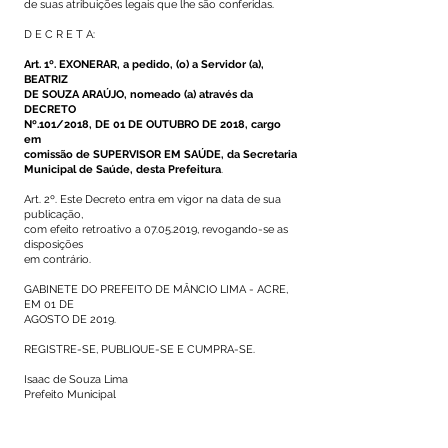
de suas atribuições legais que lhe são conferidas.
D E C R E T A:
Art. 1º. EXONERAR, a pedido, (o) a Servidor (a),
BEATRIZ
DE SOUZA ARAÚJO, nomeado (a) através da
DECRETO
Nº.101/2018, DE 01 DE OUTUBRO DE 2018, cargo
em
comissão de SUPERVISOR EM SAÚDE, da Secretaria
Municipal de Saúde, desta Prefeitura
.
Art. 2º. Este Decreto entra em vigor na data de sua
publicação,
com efeito retroativo a
07.05.2019
, revogando-se as
disposições
em contrário.
GABINETE DO PREFEITO DE MÂNCIO LIMA - ACRE,
EM 01 DE
AGOSTO DE 2019.
REGISTRE-SE, PUBLIQUE-SE E CUMPRA-SE.
Isaac de Souza Lima
Prefeito Municipal