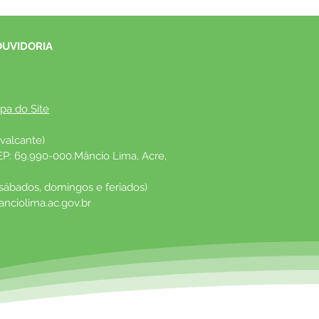
OUVIDORIA
pa do Site
valcante)
EP: 69.990-000.Mâncio Lima, Acre, 
 sábados, domingos e feriados)
nciolima.ac.gov.br