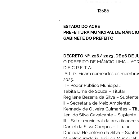
Número do Diário:
13585
ESTADO DO ACRE
PREFEITURA MUNICIPAL DE MÂNCIO
GABINETE DO PREFEITO
DECRETO Nº. 226/ 2023, DE 26 DE J
O PREFEITO DE MÂNCIO LIMA – ACRE, n
D E C R E T A:
Art. 1º. Ficam nomeados os membro
2025.
I – Poder Público Municipal:
Tabita Lima de Souza – Titular
Regilene Bezerra da Silva – Suplent
II – Secretaria de Meio Ambiente:
Kennedy de Oliveira Guimarães – Tit
Jenildo Silva Cavalcante – Suplente
III – Setor municipal da área finance
Daniel da Silva Campos – Titular
Ducineia Heleoterio da Silva – Suple
IV – Procuradoria Jurídica Municipal: