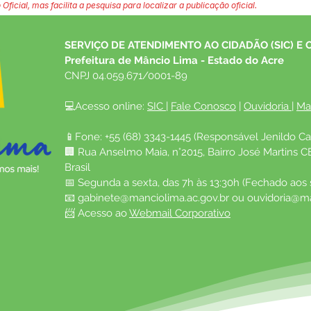
 Oficial, mas facilita a pesquisa para localizar a publicação oficial.
SERVIÇO DE ATENDIMENTO AO CIDADÃO (SIC) E 
Prefeitura de Mâncio Lima - Estado do Acre
CNPJ 04.059.671/0001-89
💻Acesso online: 
SIC 
| 
Fale Conosco
 | 
Ouvidoria
| 
Ma
📱Fone: +55 (68) 3343-1445 (Responsável Jenildo Ca
🏢 Rua Anselmo Maia, n°2015, Bairro José Martins C
Brasil
📅 Segunda a sexta, das 7h às 13:30h (Fechado aos
📧 
gabinete@manciolima.ac.gov.br
 ou 
ouvidoria@ma
📨 Acesso ao 
Webmail Corporativo