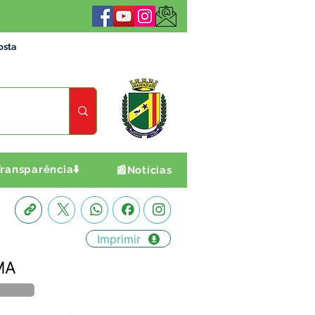
osta
ransparência⬇️
📰Notícias
Imprimir
MA