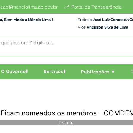
cao@manciolima.ac.gov.br
Portal da Transparência
á, Bem-vindo a Mâncio Lima !
Prefeito
José Luiz Gomes da C
Vice
Andisson Silva de Lima
O Governo⬇️
Serviços⬇️
T
Publicações 🔽
 - Ficam nomeados os membros - COMDE
Decreto