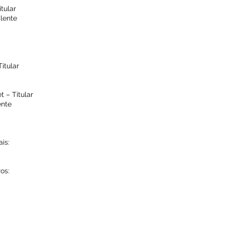
itular
plente
Titular
 – Titular
ente
ais:
os: