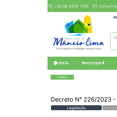
+55 68 3343 1445
comunica
Ol
🏠Início
Município⬇️
Voltar
Decreto N° 226/2023
Legislação