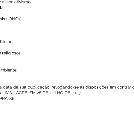
e associativismo:
lar
ais ( ONGs)
Titular
religiosos:
e
Ambiente:
 na data de sua publicação, revogando-se as disposições em contrário
LIMA - ACRE, EM 26 DE JULHO DE 2023.
PRA-SE.