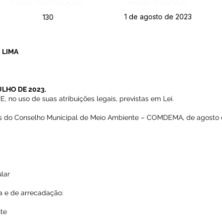
Página da Publicação:
Data da Publicação:
1 de agosto de 2023
130
 LIMA
ULHO DE 2023.
o uso de suas atribuições legais, previstas em Lei.
s do Conselho Municipal de Meio Ambiente – COMDEMA, de agosto 
e
ular
ira e de arrecadação:
nte