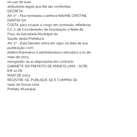
no uso de suas
atribuições legais que lhe são conferidas.
DECRETA:
Art. 1º - Fica nomeada a senhora NAIANE CRISTINE
DANTAS DA
COSTA, para ocupar o cargo em comissão, referência
CC-2, de Coordenador de Imunização e Rede de
Frios, da Secretaria Municipal de
Saúde, desta Prefeitura.
Art. 2º - Este Decreto entra em vigor na data de sua
publicação, com
efeitos financeiros e administrativos retroativo a 01 de
maio de 2023,
revogando-se as disposições em contrário.
GABINETE DO PREFEITO DE MÂNCIO LIMA - ACRE,
EM 10 DE
MAIO DE 2023.
REGISTRE-SE, PUBLIQUE-SE E CUMPRA-SE.
Isaac de Souza Lima
Prefeito Municipal