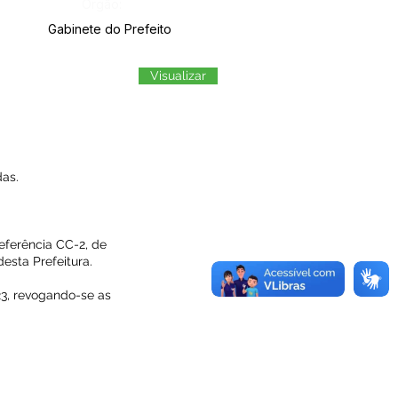
Órgão:
Gabinete do Prefeito
Visualizar
as.
eferência CC-2, de
esta Prefeitura.
023, revogando-se as