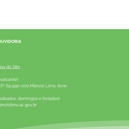
OUVIDORIA
pa do Site
valcante)
EP: 69.990-000.Mâncio Lima, Acre, 
 sábados, domingos e feriados)
nciolima.ac.gov.br