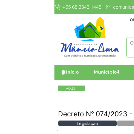
+55 68 3343 1445
comunica
Ol
🏠Início
Município⬇️
Voltar
Decreto N° 074/2023 
Legislação