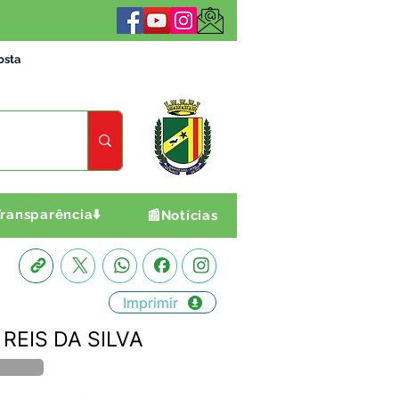
osta
ransparência⬇️
📰Notícias
Imprimir
 REIS DA SILVA