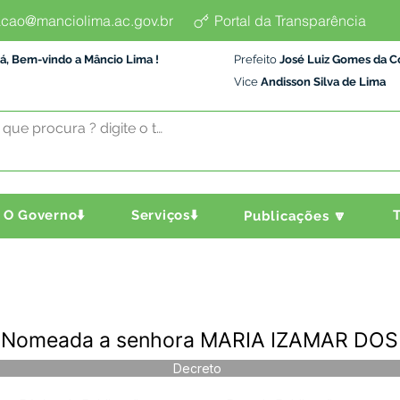
cao@manciolima.ac.gov.br
Portal da Transparência
á, Bem-vindo a Mâncio Lima !
Prefeito
José Luiz Gomes da C
Vice
Andisson Silva de Lima
O Governo⬇️
Serviços⬇️
T
Publicações 🔽
- Nomeada a senhora MARIA IZAMAR DOS
Decreto