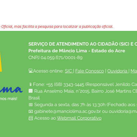
 Oficial, mas facilita a pesquisa para localizar a publicação oficial.
SERVIÇO DE ATENDIMENTO AO CIDADÃO (SIC) E 
Prefeitura de Mâncio Lima - Estado do Acre
CNPJ 04.059.671/0001-89
💻Acesso online: 
SIC 
| 
Fale Conosco
 | 
Ouvidoria
| 
Ma
📱Fone: +55 (68) 3343-1445 (Responsável Jenildo Ca
🏢 Rua Anselmo Maia, n°2015, Bairro José Martins C
Brasil
📅 Segunda a sexta, das 7h às 13:30h (Fechado aos
📧 
gabinete@manciolima.ac.gov.br
 ou 
ouvidoria@ma
📨 Acesso ao 
Webmail Corporativo