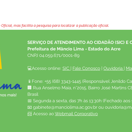
 Oficial, mas facilita a pesquisa para localizar a publicação oficial.
SERVIÇO DE ATENDIMENTO AO CIDADÃO (SIC) E 
Prefeitura de Mâncio Lima - Estado do Acre
CNPJ 04.059.671/0001-89
💻Acesso online: 
SIC 
| 
Fale Conosco
 | 
Ouvidoria
| 
Ma
📱Fone: +55 (68) 3343-1445 (Responsável Jenildo Ca
🏢 Rua Anselmo Maia, n°2015, Bairro José Martins C
Brasil
📅 Segunda a sexta, das 7h às 13:30h (Fechado aos
📧 
gabinete@manciolima.ac.gov.br
 ou 
ouvidoria@ma
📨 Acesso ao 
Webmail Corporativo