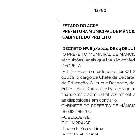
Número do Diário:
13790
ESTADO DO ACRE
PREFEITURA MUNICIPAL DE MÂNCIO
GABINETE DO PREFEITO
DECRETO Nº. 63/2024, DE 04 DE JU
O PREFEITO MUNICIPAL DE MÂNCIO 
atribuições legais que lhe são confer
DECRETA:
Art 1º - Fica nomeado o senhor W
ocupar o cargo de Chefe de Departa
de Educação, Cultura e Desporto, des
Art 2º - Este Decreto entra em vigor
financeiros e administrativos retroat
as disposições em contrário.
GABINETE DO PREFEITO DE MÂNCIO 
REGISTRE-SE,
PUBLIQUE-SE
E CUMPRA-SE.
Isaac de Souza Lima
Prefeito Municipal