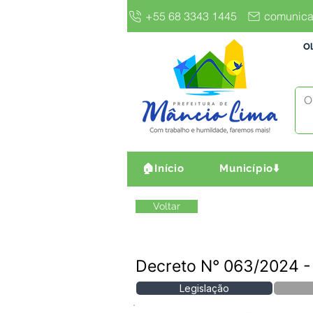
+55 68 3343 1445
comunica
Ol
🏠Início
Município⬇️
Voltar
Decreto N° 063/2024
Legislação