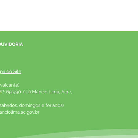
OUVIDORIA
pa do Site
valcante)
EP: 69.990-000.Mâncio Lima, Acre, 
 sábados, domingos e feriados)
nciolima.ac.gov.br