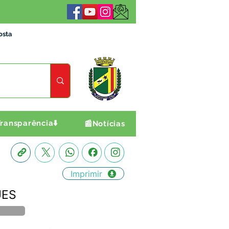
osta
ransparência⬇️
📰Notícias
Imprimir
UES