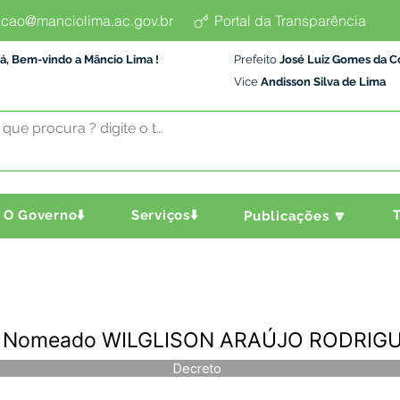
cao@manciolima.ac.gov.br
Portal da Transparência
á, Bem-vindo a Mâncio Lima !
Prefeito
José Luiz Gomes da C
Vice
Andisson Silva de Lima
O Governo⬇️
Serviços⬇️
T
Publicações 🔽
 - Nomeado WILGLISON ARAÚJO RODRIG
Decreto