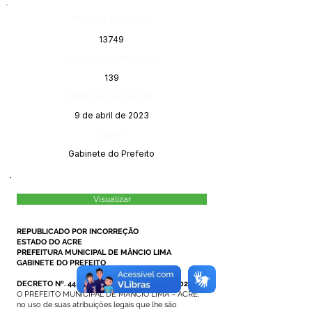
Número do Diário:
13749
Página da Publicação:
139
Data da Publicação:
9 de abril de 2023
Órgão:
Gabinete do Prefeito
Visualizar
REPUBLICADO POR INCORREÇÃO
ESTADO DO ACRE
PREFEITURA MUNICIPAL DE MÂNCIO LIMA
GABINETE DO PREFEITO
DECRETO Nº. 44/2024, DE 05 DE ABRIL DE 2024.
O PREFEITO MUNICIPAL DE MÂNCIO LIMA – ACRE,
no uso de suas atribuições legais que lhe são