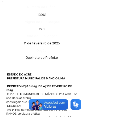
Número do Diário:
13961
Página da Publicação:
220
Data da Publicação:
11 de fevereiro de 2025
Órgão:
Gabinete do Prefeito
ESTADO DO ACRE
PREFEITURA MUNICIPAL DE MÂNCIO LIMA
DECRETO Nº78/2025, DE 07 DE FEVEREIRO DE
2025
O PREFEITO MUNICIPAL DE MÂNCIO LIMA ACRE, no
uso de suas atribui
ções legais que lhe são conferidas
DECRETA:
Art 1º Fica nomeada, a senhora OZANA MELO
RAMOS, servidora efetiva,