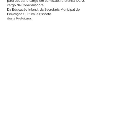
para ocupar o cargo em comissão, referência CC-2,
cargo de Coordenadora
Da Educação Infantil, da Secretaria Municipal de
Educação Cultural e Esporte,
desta Prefeitura.