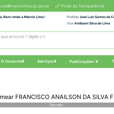
cao@manciolima.ac.gov.br
Portal da Transparência
á, Bem-vindo a Mâncio Lima !
Prefeito
José Luiz Gomes da C
Vice
Andisson Silva de Lima
O Governo⬇️
Serviços⬇️
T
Publicações 🔽
omear FRANCISCO ANAILSON DA SILVA 
Decreto