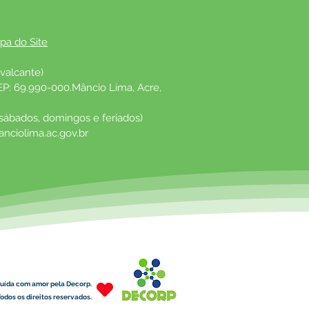
pa do Site
valcante)
EP: 69.990-000.Mâncio Lima, Acre, 
 sábados, domingos e feriados)
nciolima.ac.gov.br
uída com amor pela Decorp.
odos os direitos reservados.