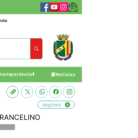
osta
ransparência⬇️
📰Notícias
Imprimir
FRANCELINO