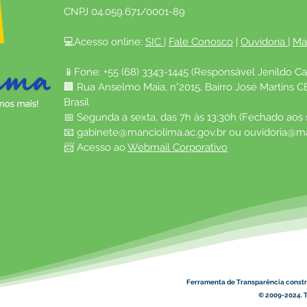
CNPJ 04.059.671/0001-89
💻Acesso online: 
SIC 
| 
Fale Conosco
 | 
Ouvidoria
| 
Ma
📱Fone: +55 (68) 3343-1445 (Responsável Jenildo Ca
🏢 Rua Anselmo Maia, n°2015, Bairro José Martins C
Brasil
📅 Segunda a sexta, das 7h às 13:30h (Fechado aos
📧 
gabinete@manciolima.ac.gov.br
 ou 
ouvidoria@ma
📨 Acesso ao 
Webmail Corporativo
Ferramenta de Transparência constr
© 2009-2024. T