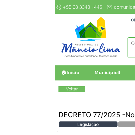
+55 68 3343 1445
comunica
Ol
🏠Início
Município⬇️
Voltar
DECRETO 77/2025 -N
Legislação