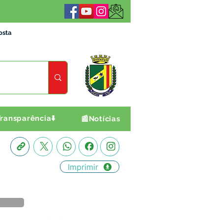
osta
ransparência⬇️
📰Notícias
Imprimir