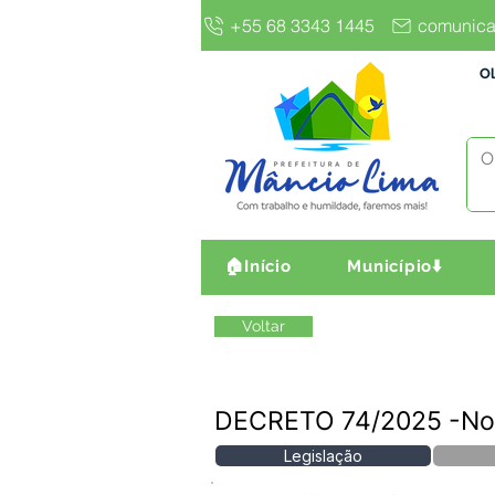
+55 68 3343 1445
comunica
Ol
🏠Início
Município⬇️
Voltar
DECRETO 74/2025 -No
Legislação