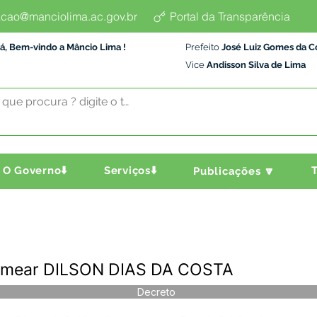
cao@manciolima.ac.gov.br
Portal da Transparência
á, Bem-vindo a Mâncio Lima !
Prefeito
José Luiz Gomes da C
Vice
Andisson Silva de Lima
O Governo⬇️
Serviços⬇️
T
Publicações 🔽
mear DILSON DIAS DA COSTA
Decreto