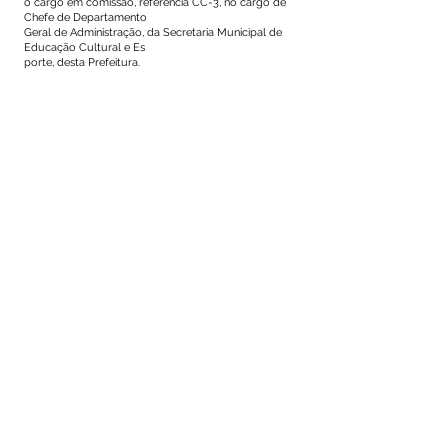
o cargo em comissão, referência CC-3, no cargo de
Chefe de Departamento
Geral de Administração, da Secretaria Municipal de
Educação Cultural e Es
porte, desta Prefeitura.