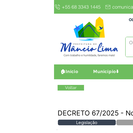
+55 68 3343 1445
comunica
Ol
🏠Início
Município⬇️
Voltar
DECRETO 67/2025 - 
Legislação