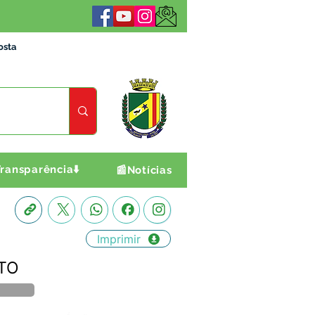
osta
ransparência⬇️
📰Notícias
Imprimir
TO