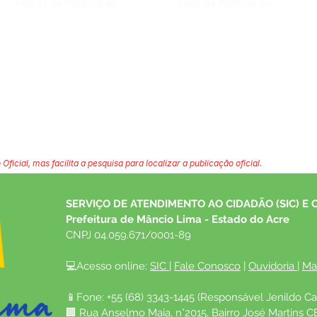
Página da Publicação:
Data da Publicação:
 Oficial, mas facilita a pesquisa para localizar a publicação oficial.
SERVIÇO DE ATENDIMENTO AO CIDADÃO (SIC) E 
Prefeitura de Mâncio Lima - Estado do Acre
CNPJ 04.059.671/0001-89
💻Acesso online: 
SIC 
| 
Fale Conosco
 | 
Ouvidoria
| 
Ma
📱Fone: +55 (68) 3343-1445 (Responsável Jenildo Ca
🏢 Rua Anselmo Maia, n°2015, Bairro José Martins C