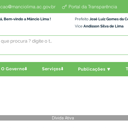
cao@manciolima.ac.gov.br
Portal da Transparência
á, Bem-vindo a Mâncio Lima !
Prefeito
José Luiz Gomes da C
Vice
Andisson Silva de Lima
O Governo⬇️
Serviços⬇️
T
Publicações 🔽
Dívida Ativa