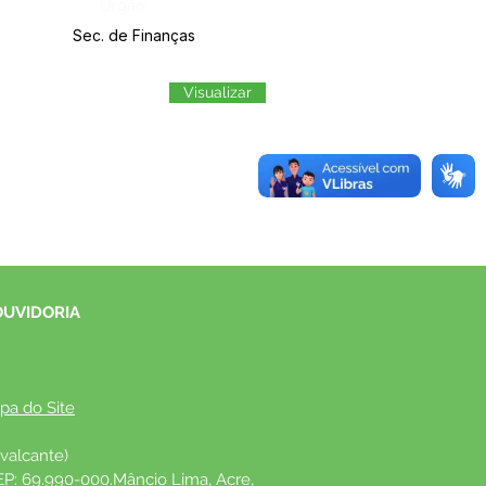
Órgão:
Sec. de Finanças
Visualizar
OUVIDORIA
pa do Site
valcante)
EP: 69.990-000.Mâncio Lima, Acre, 