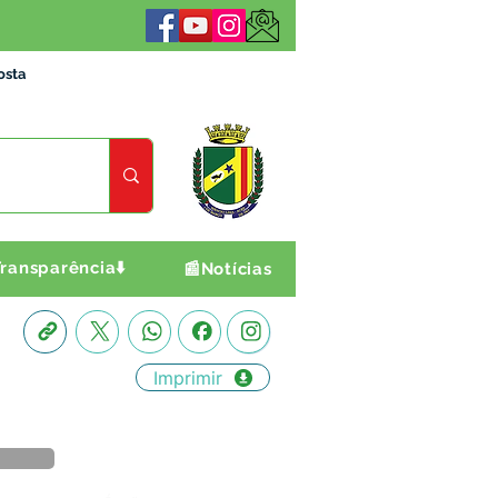
osta
ransparência⬇️
📰Notícias
Imprimir