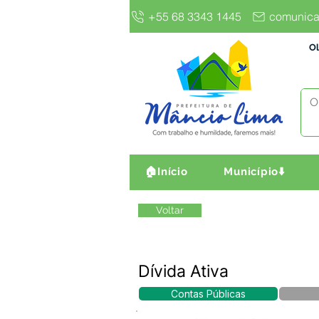
+55 68 3343 1445
comunica
Ol
🏠Início
Município⬇️
Voltar
Dívida Ativa
Contas Públicas