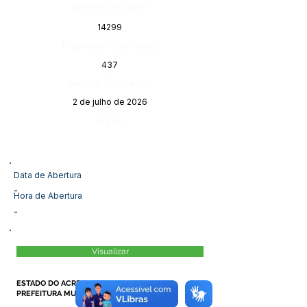
Número do Diário:
14299
Página da Publicação:
437
Data da Publicação:
2 de julho de 2026
Órgão:
Data de Abertura
-
Hora de Abertura
-
Visualizar
ESTADO DO ACRE
PREFEITURA MUNICIPAL DE MÂNCIO LIMA