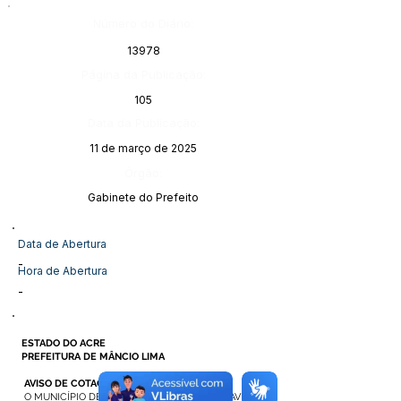
Número do Diário:
13978
Página da Publicação:
105
Data da Publicação:
11 de março de 2025
Órgão:
Gabinete do Prefeito
Data de Abertura
-
Hora de Abertura
-
ESTADO DO ACRE
PREFEITURA DE MÂNCIO LIMA
AVISO DE COTAÇÃO
O MUNICÍPIO DE MÂNCIO LIMA – ACRE, ATRAVÉS