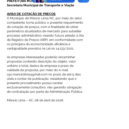
PREFEITURA MUNICIPAL DE MÂNCIO LIMA
Secretaria Municipal de Transporte e Viação
AVISO DE COTAÇÃO DE PREÇOS
O Município de Mâncio Lima/AC, por meio do setor
competente, torna público o presente requerimento
de cotação de preços, com a finalidade de obter
parâmetros atualizados de mercado para subsidiar
processo administrativo visando futura adesão à Ata
de Registro de Preços (ARP), em conformidade com
os princípios da economicidade, eficiência e
vantajosidade previstos na Lei no 14.133/2021.
As empresas interessadas poderão encaminhar
propostas contendo descrição do objeto, valor
unitário e total, dados da empresa e prazo de
validade da proposta, por meio do e-mail
cpc.manciolima@gmail.com
no prazo de até 5 dias
úteis a contar da publicação, ressaltando que o
presente procedimento possui caráter
exclusivamente consultivo, não gerando obrigação
de contratação por parte da Administração Pública.
Mâncio Lima – AC, 08 de abril de 2026.