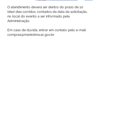
O atendimento deverá ser dentro do prazo de 10
(dez) dias corridos, contados da data da solicitação,
no local do evento a ser informado pela
Administração.
Em caso de dúvida, entrar em contato pelo e-mail:
compras@manioli
ma.ac.gov.br