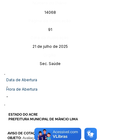
Número do Diário:
14068
Página da Publicação:
91
Data da Publicação:
21 de julho de 2025
Órgão:
Sec. Saúde
Data de Abertura
-
Hora de Abertura
-
ESTADO DO ACRE
PREFEITURA MUNICIPAL DE MÂNCIO LIMA
AVISO DE COTAÇÃO DE PREÇO
OBJETO:
Avaliação Médica