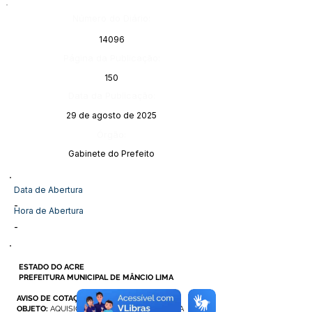
Número do Diário:
14096
Página da Publicação:
150
Data da Publicação:
29 de agosto de 2025
Órgão:
Gabinete do Prefeito
Data de Abertura
-
Hora de Abertura
-
ESTADO DO ACRE
PREFEITURA MUNICIPAL DE MÂNCIO LIMA
AVISO DE COTAÇÃO DE PREÇO
OBJETO:
AQUISIÇÃO E INSTALAÇÃO: CORTINA