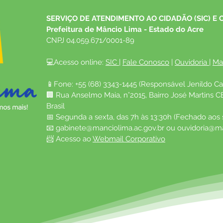
SERVIÇO DE ATENDIMENTO AO CIDADÃO (SIC) E 
Prefeitura de Mâncio Lima - Estado do Acre
CNPJ 04.059.671/0001-89
💻Acesso online: 
SIC 
| 
Fale Conosco
 | 
Ouvidoria
| 
Ma
📱Fone: +55 (68) 3343-1445 (Responsável Jenildo Ca
🏢 Rua Anselmo Maia, n°2015, Bairro José Martins C
Brasil
📅 Segunda a sexta, das 7h às 13:30h (Fechado aos
📧 
gabinete@manciolima.ac.gov.br
 ou 
ouvidoria@ma
📨 Acesso ao 
Webmail Corporativo