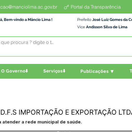
cao@manciolima.ac.gov.br
Portal da Transparência
á, Bem-vindo a Mâncio Lima !
Prefeito
José Luiz Gomes da C
Vice
Andisson Silva de Lima
O Governo⬇️
Serviços⬇️
T
Publicações 🔽
- D.F.S IMPORTAÇÃO E EXPORTAÇÃO LTD
 atender a rede municipal de saúde.