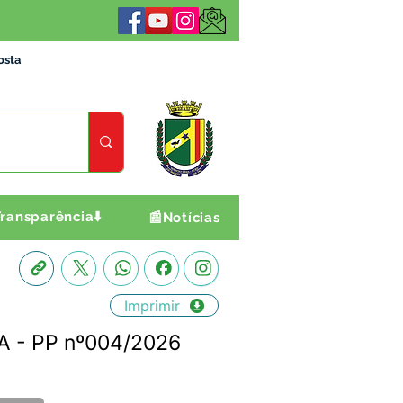
osta
ransparência⬇️
📰Notícias
Imprimir
A - PP nº004/2026