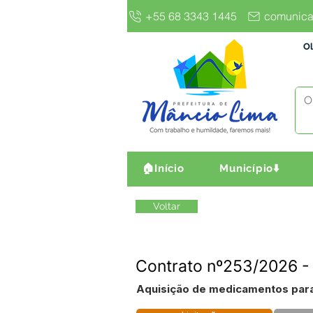
+55 68 3343 1445
comunica
Ol
🏠Início
Município⬇️
Voltar
Contrato nº253/2026 
Aquisição de medicamentos para