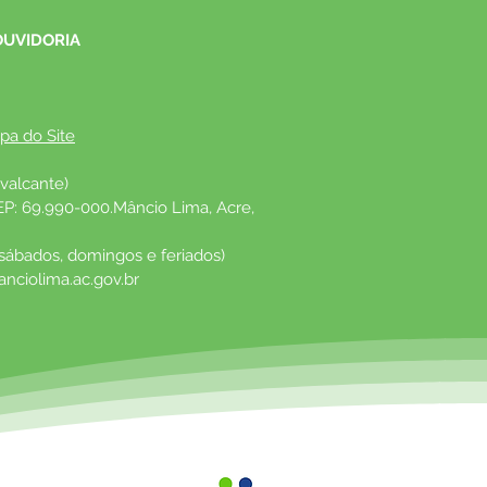
OUVIDORIA
pa do Site
valcante)
EP: 69.990-000.Mâncio Lima, Acre, 
 sábados, domingos e feriados)
nciolima.ac.gov.br