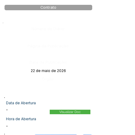
Contrato
Número do Diário:
Página da Publicação:
Data da Publicação:
22 de maio de 2026
Órgão:
Data de Abertura
-
Visualizar Doc
Hora de Abertura
-