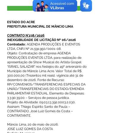
Visualizar
ESTADO DO ACRE
PREFEITURA MUNICIPAL DE MÂNCIO LIMA
CONTRATO N°238/2026
INEXIGIBILIDADE DE LICITAÇÃO Nº 06/2026
Contratado:
AGENDA PRODUÇÕES E EVENTOS
LTDA, CNPJ Nº
21.591.950
/0001-08.
Objeto: Contratação de empresa AGENDA
PRODUÇÕES EVENTOS LTDA, para realização de
apresentação de Show Musical do Artista Gospel
“ISRAEL SALAZAR” nos festejos do 49º aniversário do
Município de Mâncio Lima Acre. Valor Total de R$
300.000,00 (Trezentos mil reais). vigência até 31 de
dezembro de 2026. Fonte de Recurso:
RP/CONVENIOS/TRANSFERENCIAS ESPECIAIS DA
UNIÃO/TRANSFERENCIAIS DO ESTADO/EMENDA
PARLAMENTAR ESTADUAL. Elemento de Despesas:
3.3.90.39.00 – Serviços de pessoa jurídica.
Projeto de Atividade: 09.03.13.392.0003.2.030.
Assinam: Thiago Espirito Santo de Paula –
CONTRATADO, José Luiz Gomes da Costa –
CONTRATANTE.
Mâncio Lima, 20 de maio de 2026.
JOSÉ LUIZ GOMES DA COSTA