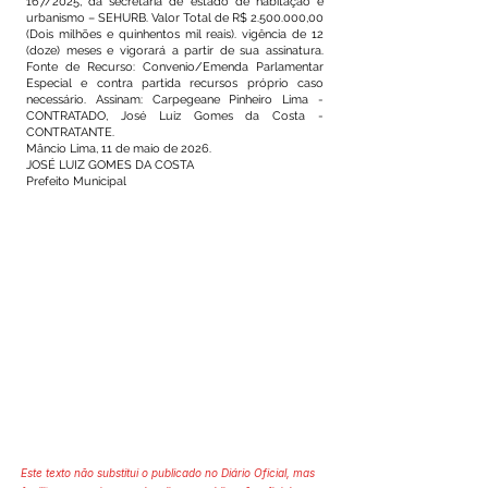
167/2025, da secretaria de estado de habitação e
urbanismo – SEHURB. Valor Total de R$ 2.500.000,00
(Dois milhões e quinhentos mil reais). vigência de 12
(doze) meses e vigorará a partir de sua assinatura.
Fonte de Recurso: Convenio/Emenda Parlamentar
Especial e contra partida recursos próprio caso
necessário. Assinam: Carpegeane Pinheiro Lima -
CONTRATADO, José Luiz Gomes da Costa -
CONTRATANTE.
Mâncio Lima, 11 de maio de 2026.
JOSÉ LUIZ GOMES DA COSTA
Prefeito Municipal
Este texto não substitui o publicado no Diário Oficial, mas