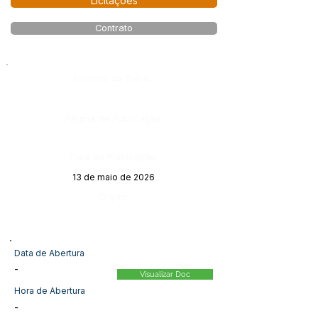
Licitações
Contrato
Número do Diário:
Página da Publicação:
Data da Publicação:
13 de maio de 2026
Órgão:
Data de Abertura
-
Visualizar Doc
Hora de Abertura
-