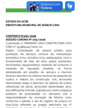
Visualizar
ESTADO DO ACRE
PREFEITURA MUNICIPAL DE MÂNCIO LIMA
CONTRATO N°226/2026
ADESÃO CARONA Nº 005/2026
Contratado: C. PINHEIRO LIMA CONSTRUTORA LTDA
CNPJ n.º
05.989.042
/0001-10.
Objeto: Contratação de pessoa jurídica para
prestação de serviços comuns de manutenção
preventiva, e/ou corretiva e/ou adequações, com o
fornecimento de mão de obra, peças, acessórios,
ferramentas, equipamentos, materiais de consumo e
materiais de reposição imediata, na forma
estabelecida em planilha de serviços e insumos
diversos descritos no sistema nacional de pesquisa de
custos e índices da construção civil, doravante
denominado sinapi, e descritos no sistema de custos
referenciais de obras, doravante denominado sicro,
nas edificações, imóveis, logradouros, bens e espaços
públicos de propriedade ou alocados sob a
responsabilidade do município de Mâncio Lima,
conforme a adesão à ata de registro de preços no
024/2025 referente ao pregão eletrônico srp nº