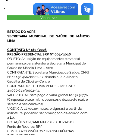
-
Visualizar
ESTADO DO ACRE
SECRETARIA MUNICIPAL DE SAÚDE DE MÂNCIO
LIMA
CONTRATO Nº 180/2026
PREGÃO PRESENCIAL SRP Nº 003/2026
OBJETO: Aquisição de equipamentos e material
permanente para atender a Secretaria Municipal de
Saúde de Mâncio Lima – Acre.
CONTRATANTE: Secretaria Municipal de Saúde, CNPJ
Nº 12.158.466/0001-07, situada a Rua Alberto
Gadelha de Oliveira– Centro
CONTRATADO: L.C. LIMA VERDE – ME CNPJ:
49.060.613/0002-94.
VALOR TOTAL: será pago o valor global R$: 57.917,76
(Cinquenta e sete mil, novecentos e dezessete reais e
setenta e seis centavos).
VIGÊNCIA: 12 (doze) meses, e vigorará a partir da
assinatura, podendo ser prorrogado de acordo com
a Lei.
DOTAÇÕES ORÇAMENTARIAS UTILIZADAS:
Fonte de Recurso: RP/
CUSTEIO/CONVÊNIOS/TRANSFERÊNCIAS