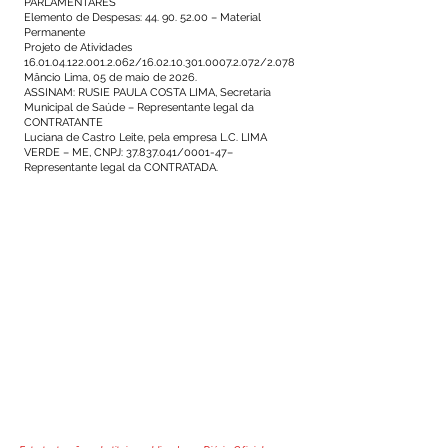
PARLAMENTARES
Elemento de Despesas: 44. 90. 52.00 – Material
Permanente
Projeto de Atividades
16.01.04.122.001.2.062/16.02.10.301.0007.2.072/2.078
Mâncio Lima, 05 de maio de 2026.
ASSINAM: RUSIE PAULA COSTA LIMA, Secretaria
Municipal de Saúde – Representante legal da
CONTRATANTE
Luciana de Castro Leite, pela empresa L.C. LIMA
VERDE – ME, CNPJ: 37.837.041/0001-47–
Representante legal da CONTRATADA.