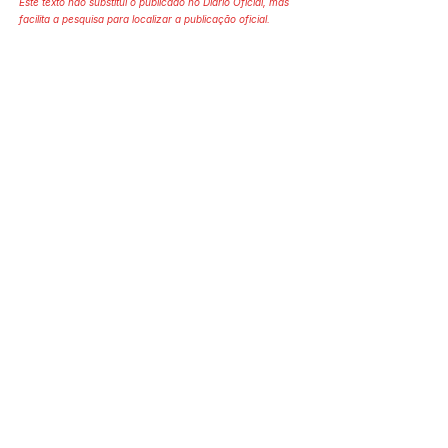
Este texto não substitui o publicado no Diário Oficial, mas
facilita a pesquisa para localizar a publicação oficial.
SERVIÇO DE ATENDIMENTO AO 
CIDADÃO (SIC) E OUVIDORIA
Prefeitura de Mâncio Lima - Estado 
do Acre
CNPJ 04.059.671/0001-89
💻Acesso online: 
SIC 
| 
Fale Conosco
 | 
Ouvidoria
| 
Mapa do Site
📱Fone: +55 (68) 3343-1445 