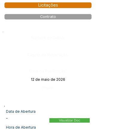
Licitações
Contrato
Número do Diário:
Página da Publicação:
Data da Publicação:
12 de maio de 2026
Órgão:
Data de Abertura
-
Visualizar Doc
Hora de Abertura